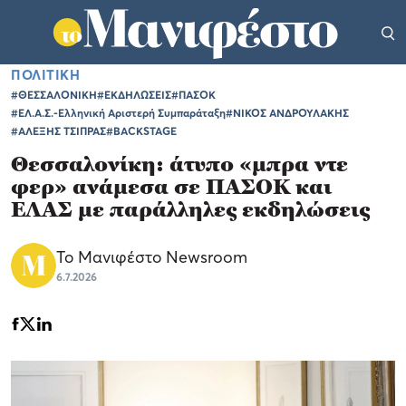
ΠΟΛΙΤΙΚΗ
#ΘΕΣΣΑΛΟΝΙΚΗ
#ΕΚΔΗΛΩΣΕΙΣ
#ΠΑΣΟΚ
#ΕΛ.Α.Σ.-Ελληνική Αριστερή Συμπαράταξη
#ΝΙΚΟΣ ΑΝΔΡΟΥΛΑΚΗΣ
#ΑΛΕΞΗΣ ΤΣΙΠΡΑΣ
#BACKSTAGE
Θεσσαλονίκη: άτυπο «μπρα ντε
φερ» ανάμεσα σε ΠΑΣΟΚ και
ΕΛΑΣ με παράλληλες εκδηλώσεις
Το Μανιφέστο Newsroom
6.7.2026