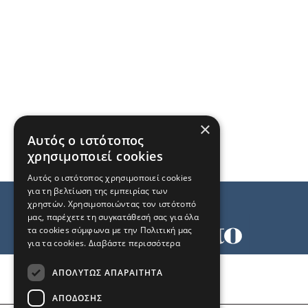
×
Αυτός ο ιστότοπος
χρησιμοποιεί cookies
Αυτός ο ιστότοπος χρησιμοποιεί cookies
για τη βελτίωση της εμπειρίας των
χρηστών. Χρησιμοποιώντας τον ιστότοπό
μας, παρέχετε τη συγκατάθεσή σας για όλα
τα cookies σύμφωνα με την Πολιτική μας
για τα cookies.
Διαβάστε περισσότερα
Όροι χρήσης
ΑΠΟΛΎΤΩΣ ΑΠΑΡΑΊΤΗΤΑ
Ταυτότητα
Επικοινωνία
ΑΠΌΔΟΣΗΣ