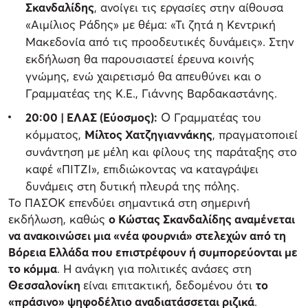
Σκανδαλίδης
, ανοίγει τις εργασίες στην αίθουσα
«Αιμίλιος Ράδης» με θέμα: «Τι ζητά η Κεντρική
Μακεδονία από τις προοδευτικές δυνάμεις». Στην
εκδήλωση θα παρουσιαστεί έρευνα κοινής
γνώμης, ενώ χαιρετισμό θα απευθύνει και ο
Γραμματέας της Κ.Ε., Γιάννης Βαρδακαστάνης.
20:00 | ΕΛΑΣ (Εύοσμος):
Ο Γραμματέας του
κόμματος,
Μίλτος Χατζηγιαννάκης
, πραγματοποιεί
συνάντηση με μέλη και φίλους της παράταξης στο
καφέ «ΠΙΤΖΙ», επιδιώκοντας να καταγράψει
δυνάμεις στη δυτική πλευρά της πόλης.
Το ΠΑΣΟΚ επενδύει σημαντικά στη σημερινή
εκδήλωση, καθώς
ο Κώστας Σκανδαλίδης αναμένεται
να ανακοινώσει μια «νέα φουρνιά» στελεχών από τη
Βόρεια Ελλάδα που επιστρέφουν ή συμπορεύονται με
το κόμμα
. Η ανάγκη για πολιτικές ανάσες στη
Θεσσαλονίκη
είναι επιτακτική, δεδομένου ότι
το
«πράσινο» ψηφοδέλτιο αναδιατάσσεται ριζικά
.