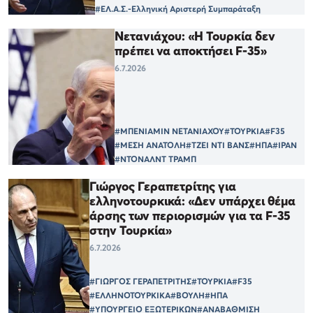
#ΕΛ.Α.Σ.-Ελληνική Αριστερή Συμπαράταξη
Νετανιάχου: «Η Τουρκία δεν
πρέπει να αποκτήσει F-35»
6.7.2026
#ΜΠΕΝΙΑΜΙΝ ΝΕΤΑΝΙΑΧΟΥ
#ΤΟΥΡΚΙΑ
#F35
#ΜΕΣΗ ΑΝΑΤΟΛΗ
#ΤΖΕΙ ΝΤΙ ΒΑΝΣ
#ΗΠΑ
#ΙΡΑΝ
#ΝΤΟΝΑΛΝΤ ΤΡΑΜΠ
Γιώργος Γεραπετρίτης για
ελληνοτουρκικά: «Δεν υπάρχει θέμα
άρσης των περιορισμών για τα F-35
στην Τουρκία»
6.7.2026
#ΓΙΩΡΓΟΣ ΓΕΡΑΠΕΤΡΙΤΗΣ
#ΤΟΥΡΚΙΑ
#F35
#ΕΛΛΗΝΟΤΟΥΡΚΙΚΑ
#ΒΟΥΛΗ
#ΗΠΑ
#ΥΠΟΥΡΓΕΙΟ ΕΞΩΤΕΡΙΚΩΝ
#ΑΝΑΒΑΘΜΙΣΗ