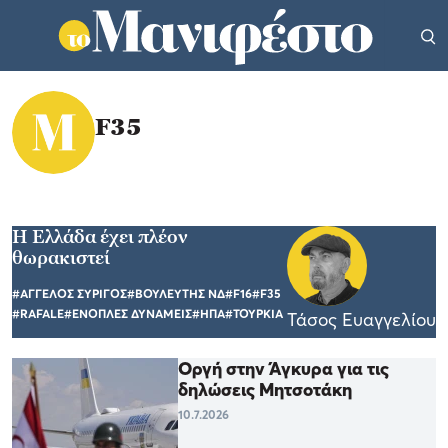
F35
H Ελλάδα έχει πλέον
θωρακιστεί
#ΑΓΓΕΛΟΣ ΣΥΡΙΓΟΣ
#ΒΟΥΛΕΥΤΗΣ ΝΔ
#F16
#F35
#RAFALE
#ΕΝΟΠΛΕΣ ΔΥΝΑΜΕΙΣ
#ΗΠΑ
#ΤΟΥΡΚΙΑ
Τάσος Ευαγγελίου
Οργή στην Άγκυρα για τις
δηλώσεις Μητσοτάκη
10.7.2026