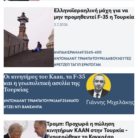
Ελληνοϊσραηλινή μάχη για να
μην προμηθευτεί F-35 η Τουρκία
3.7.2026
#ΗΠΑ
#ΙΣΡΑΗΛ
#F35
#S-400
#ΝΤΟΝΑΛΝΤ ΤΡΑΜΠ
#ΤΟΥΡΚΙΑ
#ΒΟΥΛΕΥΤΕΣ
#ΡΕΤΖΕΠ ΤΑΓΙΠ ΕΡΝΤΟΓΑΝ
Οι κινητήρες του Kaan, τα F-35
και η γεωπολιτική ασυλία της
Τουρκίας
#ΝΤΟΝΑΛΝΤ ΤΡΑΜΠ
#ΤΟΥΡΚΙΑ
#F35
#ΝΑΤΟ
Γιάννης Μιχελάκης
#ΤΖΕΙ ΝΤΙ ΒΑΝΣ
#ΗΠΑ
Τραμπ: Προχωρά η πώληση
κινητήρων KAAN στην Τουρκία -
Ενημερώθηκε το Κογκρέσο