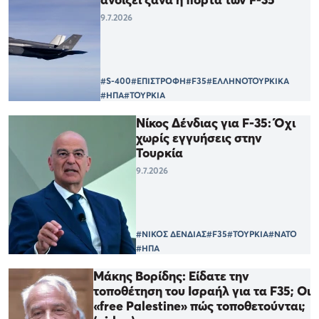
9.7.2026
#S-400
#ΕΠΙΣΤΡΟΦΗ
#F35
#ΕΛΛΗΝΟΤΟΥΡΚΙΚΑ
#ΗΠΑ
#ΤΟΥΡΚΙΑ
Νίκος Δένδιας για F-35: Όχι
χωρίς εγγυήσεις στην
Τουρκία
9.7.2026
#ΝΙΚΟΣ ΔΕΝΔΙΑΣ
#F35
#ΤΟΥΡΚΙΑ
#ΝΑΤΟ
#ΗΠΑ
Μάκης Βορίδης: Είδατε την
τοποθέτηση του Ισραήλ για τα F35; Οι
«free Palestine» πώς τοποθετούνται;