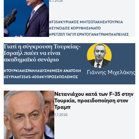
8.7.2026
#F35
#ΚΥΡΙΑΚΟΣ ΜΗΤΣΟΤΑΚΗΣ
#ΤΟΥΡΚΙΑ
#ΣΥΝΟΔΟΣ ΚΟΡΥΦΗΣ
#ΝΑΤΟ
#ΡΕΤΖΕΠ ΤΑΓΙΠ ΕΡΝΤΟΓΑΝ
#ΤΡΑΜΠ
#ΑΠΕΙΛΕΣ
Γιατί η σύγκρουση Τουρκίας-
Ισραήλ παύει να είναι
ακαδημαϊκό σενάριο
#ΤΟΥΡΚΙΑ
#ΙΣΡΑΗΛ
#ΔΥΣΗ
#ΜΕΣΗ ΑΝΑΤΟΛΗ
Γιάννης Μιχελάκης
#ΣΥΡΙΑ
#F35
#S-400
#ΚΥΠΡΟΣ
#ΠΟΛΕΜΟΣ
Νετανιάχου κατά των F-35 στην
Τουρκία, προειδοποίηση στον
Τραμπ
7.7.2026