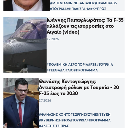
#ΜΠΕΝΙΑΜΙΝ ΝΕΤΑΝΙΑΧΟΥ
#ΤΡΑΜΠ
#F35
#ΤΟΥΡΚΙΑ
#ΗΠΑ
#ΙΣΡΑΗΛ
#ΚΥΠΡΟΣ
Ιωάννης Παπαφλωράτος: Τα F-35
αλλάζουν τις ισορροπίες στο
Αιγαίο (video)
7.7.2026
#ΠΟΛΕΜΙΚΗ ΑΕΡΟΠΟΡΙΑ
#F35
#ΤΟΥΡΚΙΑ
#ΓΕΕΘΑ
#ΑΙΓΑΙΟ
#ΠΡΟΓΡΑΜΜΑ
Θανάσης Κοντογεώργης:
Αντιστροφή ρόλων με Τουρκία - 20
F-35 έως το 2030
7.7.2026
#ΘΑΝΑΣΗΣ ΚΟΝΤΟΓΕΩΡΓΗΣ
#ΣΥΝΕΝΤΕΥΞΗ
#ΚΥΒΕΡΝΗΣΗ
#F35
#ΤΟΥΡΚΙΑ
#ΠΡΟΓΡΑΜΜΑ
#ΑΛΕΞΗΣ ΤΣΙΠΡΑΣ