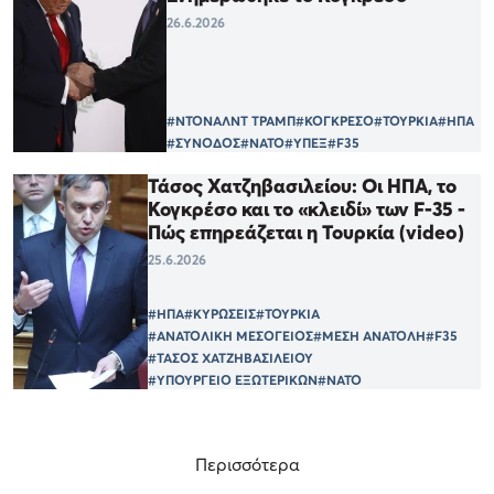
26.6.2026
#ΝΤΟΝΑΛΝΤ ΤΡΑΜΠ
#ΚΟΓΚΡΕΣΟ
#ΤΟΥΡΚΙΑ
#ΗΠΑ
#ΣΥΝΟΔΟΣ
#ΝΑΤΟ
#ΥΠΕΞ
#F35
Τάσος Χατζηβασιλείου: Οι ΗΠΑ, το
Κογκρέσο και το «κλειδί» των F-35 -
Πώς επηρεάζεται η Τουρκία (video)
25.6.2026
#ΗΠΑ
#ΚΥΡΩΣΕΙΣ
#ΤΟΥΡΚΙΑ
#ΑΝΑΤΟΛΙΚΗ ΜΕΣΟΓΕΙΟΣ
#ΜΕΣΗ ΑΝΑΤΟΛΗ
#F35
#ΤΑΣΟΣ ΧΑΤΖΗΒΑΣΙΛΕΙΟΥ
#ΥΠΟΥΡΓΕΙΟ ΕΞΩΤΕΡΙΚΩΝ
#ΝΑΤΟ
Περισσότερα