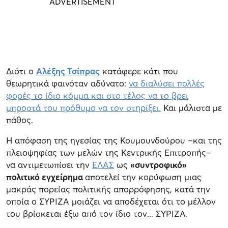
Διότι ο
Αλέξης Τσίπρας
κατάφερε κάτι που
θεωρητικά φαινόταν αδύνατο:
να διαλύσει πολλές
φορές το ίδιο κόμμα και στο τέλος να το βρει
μπροστά του πρόθυμο να τον στηρίξει.
Και μάλιστα με
πάθος.
Η απόφαση της ηγεσίας της Κουμουνδούρου –και της
πλειοψηφίας των μελών της Κεντρικής Επιτροπής–
να αντιμετωπίσει την
ΕΛΑΣ
ως
«συντροφικό»
πολιτικό εγχείρημα
αποτελεί την κορύφωση μιας
μακράς πορείας πολιτικής απορρόφησης, κατά την
οποία ο ΣΥΡΙΖΑ μοιάζει να αποδέχεται ότι το μέλλον
του βρίσκεται έξω από τον ίδιο τον... ΣΥΡΙΖΑ.