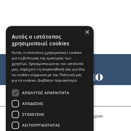
×
Αυτός ο ιστότοπος
χρησιμοποιεί cookies
Αυτός ο ιστότοπος χρησιμοποιεί cookies
για τη βελτίωση της εμπειρίας των
χρηστών. Χρησιμοποιώντας τον ιστότοπό
μας, παρέχετε τη συγκατάθεσή σας για όλα
τα cookies σύμφωνα με την Πολιτική μας
για τα cookies.
Διαβάστε περισσότερα
Όροι χρήσης
ΑΠΟΛΎΤΩΣ ΑΠΑΡΑΊΤΗΤΑ
Ταυτότητα
Επικοινωνία
ΑΠΌΔΟΣΗΣ
ΣΤΌΧΕΥΣΗΣ
Αριθμός Πιστοποίησης Μ.Η.Τ. 242099
ΛΕΙΤΟΥΡΓΙΚΌΤΗΤΑΣ