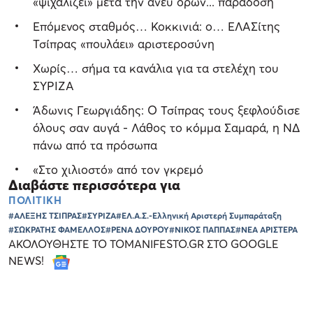
«ψιχαλίζει» μετά την άνευ όρων... παράδοση
Επόμενος σταθμός… Κοκκινιά: ο… ΕΛΑΣίτης
Τσίπρας «πουλάει» αριστεροσύνη
Χωρίς… σήμα τα κανάλια για τα στελέχη του
ΣΥΡΙΖΑ
Άδωνις Γεωργιάδης: Ο Τσίπρας τους ξεφλούδισε
όλους σαν αυγά - Λάθος το κόμμα Σαμαρά, η ΝΔ
πάνω από τα πρόσωπα
«Στο χιλιοστό» από τον γκρεμό
Διαβάστε περισσότερα για
ΠΟΛΙΤΙΚΗ
#ΑΛΕΞΗΣ ΤΣΙΠΡΑΣ
#ΣΥΡΙΖΑ
#ΕΛ.Α.Σ.-Ελληνική Αριστερή Συμπαράταξη
#ΣΩΚΡΑΤΗΣ ΦΑΜΕΛΛΟΣ
#ΡΕΝΑ ΔΟΥΡΟΥ
#ΝΙΚΟΣ ΠΑΠΠΑΣ
#ΝΕΑ ΑΡΙΣΤΕΡΑ
ΑΚΟΛΟΥΘΗΣΤΕ ΤΟ TOMANIFESTO.GR ΣΤΟ GOOGLE
NEWS!