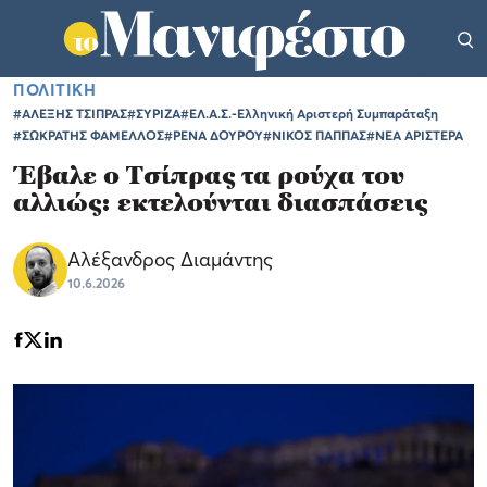
ΠΟΛΙΤΙΚΗ
#ΑΛΕΞΗΣ ΤΣΙΠΡΑΣ
#ΣΥΡΙΖΑ
#ΕΛ.Α.Σ.-Ελληνική Αριστερή Συμπαράταξη
#ΣΩΚΡΑΤΗΣ ΦΑΜΕΛΛΟΣ
#ΡΕΝΑ ΔΟΥΡΟΥ
#ΝΙΚΟΣ ΠΑΠΠΑΣ
#ΝΕΑ ΑΡΙΣΤΕΡΑ
Έβαλε ο Τσίπρας τα ρούχα του
αλλιώς: εκτελούνται διασπάσεις
Αλέξανδρος Διαμάντης
10.6.2026