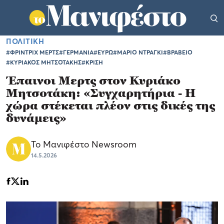
ΠΟΛΙΤΙΚΗ
#ΦΡΙΝΤΡΙΧ ΜΕΡΤΣ
#ΓΕΡΜΑΝΙΑ
#ΕΥΡΩ
#ΜΑΡΙΟ ΝΤΡΑΓΚΙ
#ΒΡΑΒΕΙΟ
#ΚΥΡΙΑΚΟΣ ΜΗΤΣΟΤΑΚΗΣ
#ΚΡΙΣΗ
Έπαινοι Μερτς στον Κυριάκο
Μητσοτάκη: «Συγχαρητήρια - Η
χώρα στέκεται πλέον στις δικές της
δυνάμεις»
Το Μανιφέστο Newsroom
14.5.2026