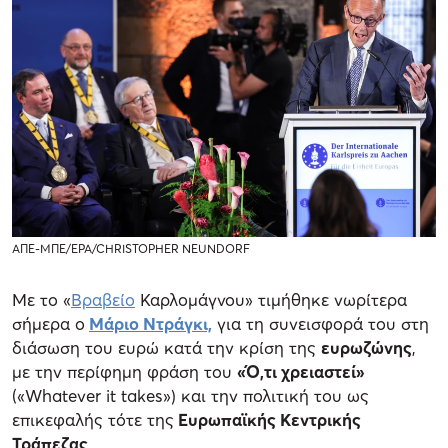
ΑΠΕ-ΜΠΕ/EPA/CHRISTOPHER NEUNDORF
Με το «
Βραβείο
Καρλομάγνου» τιμήθηκε νωρίτερα
σήμερα ο
Μάριο Ντράγκι,
για τη συνεισφορά του στη
διάσωση του ευρώ κατά την κρίση της
ευρωζώνης
,
με την περίφημη φράση του
«Ό,τι χρειαστεί»
(«Whatever it takes») και την πολιτική του ως
επικεφαλής τότε της
Ευρωπαϊκής Κεντρικής
Τράπεζας
.