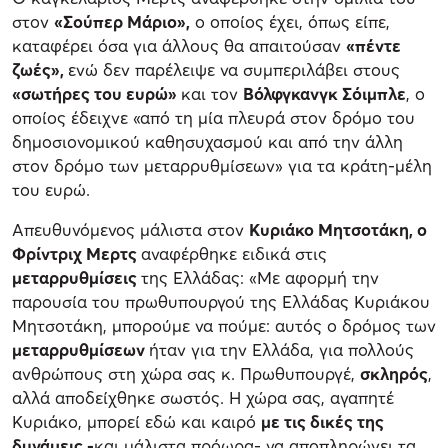
στον
«Σούπερ Μάριο»,
ο οποίος έχει, όπως είπε,
καταφέρει όσα για άλλους θα απαιτούσαν
«πέντε
ζωές»,
ενώ δεν παρέλειψε να συμπεριλάβει στους
«σωτήρες του ευρώ»
και τον
Βόλφγκανγκ Σόιμπλε
, ο
οποίος έδειχνε «από τη μία πλευρά στον δρόμο του
δημοσιονομικού καθησυχασμού και από την άλλη
στον δρόμο των μεταρρυθμίσεων» για τα κράτη-μέλη
του ευρώ.
Απευθυνόμενος μάλιστα στον
Κυριάκο Μητσοτάκη, ο
Φρίντριχ Μερτς
αναφέρθηκε ειδικά στις
μεταρρυθμίσεις
της Ελλάδας: «Με αφορμή την
παρουσία του πρωθυπουργού της Ελλάδας Κυριάκου
Μητσοτάκη, μπορούμε να πούμε: αυτός ο δρόμος των
μεταρρυθμίσεων
ήταν για την Ελλάδα, για πολλούς
ανθρώπους στη χώρα σας κ. Πρωθυπουργέ,
σκληρός
,
αλλά αποδείχθηκε σωστός. Η χώρα σας, αγαπητέ
Κυριάκο, μπορεί εδώ και καιρό
με τις δικές της
δυνάμεις -
και μάλιστα πρόωρα- να αποπληρώνει τα