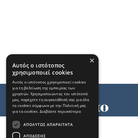
×
Αυτός ο ιστότοπος
χρησιμοποιεί cookies
Αυτός ο ιστότοπος χρησιμοποιεί cookies
για τη βελτίωση της εμπειρίας των
χρηστών. Χρησιμοποιώντας τον ιστότοπό
μας, παρέχετε τη συγκατάθεσή σας για όλα
τα cookies σύμφωνα με την Πολιτική μας
για τα cookies.
Διαβάστε περισσότερα
Όροι χρήσης
ΑΠΟΛΎΤΩΣ ΑΠΑΡΑΊΤΗΤΑ
Ταυτότητα
Επικοινωνία
ΑΠΌΔΟΣΗΣ