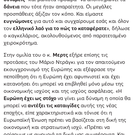
δάνεια
που τότε ήταν απαραίτητα. Οι μεγάλες
προσπάθειες άξιζαν τον κόπο. Και είμαστε
ευγνώμονες
για αυτό και συγχαίρουμε εσάς και όλον
τον
ελληνικό λαό για το πώς το καταφέρατε
», δήλωσε
ο καγκελάριος, ακολουθούμενος από παρατεταμένο
χειροκρότημα.
Στην ομιλία του ο κ.
Μερτς
εξήρε επίσης τις
προτάσεις του Μάριο Ντράγκι για τον απαιτούμενο
εκσυγχρονισμό της Ευρώπης και εξέφρασε την
πεποίθηση ότι η Ευρώπη έχει αφυπνιστεί και έχει
κατανοήσει ότι μπορεί να επιβληθεί μόνο μέσω της
οικονομικής ισχύος και της ισχύος ασφάλειας. «Η
Ευρώπη έχει ως στόχο
να γίνει μια δύναμη η οποία θα
μπορεί να
αντέξει τις καταιγίδες
αυτής της νέας
εποχής», είπε χαρακτηριστικά και τόνισε ότι η
Ευρωπαϊκή Ένωση πρέπει να βασίζεται στη δική της
οικονομική και στρατιωτική ισχύ. «Πρέπει να
ορίσουμε με σιγουριά τα δικά μας συμφέροντα. Και