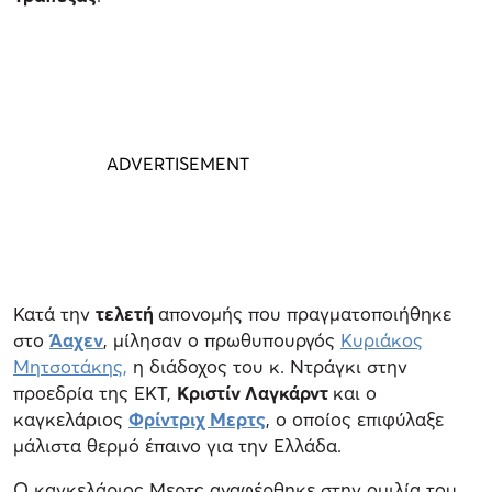
Κατά την
τελετή
απονομής που πραγματοποιήθηκε
στο
Άαχεν
, μίλησαν ο πρωθυπουργός
Κυριάκος
Μητσοτάκης,
η διάδοχος του κ. Ντράγκι στην
προεδρία της ΕΚΤ,
Κριστίν Λαγκάρντ
και ο
καγκελάριος
Φρίντριχ Μερτς
, ο οποίος επιφύλαξε
μάλιστα θερμό έπαινο για την Ελλάδα.
Ο καγκελάριος Μερτς αναφέρθηκε στην ομιλία του