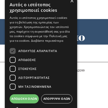
×
Αυτός ο ιστότοπος
χρησιμοποιεί cookies
Αυτός ο ιστότοπος χρησιμοποιεί cookies
για τη βελτίωση της εμπειρίας των
χρηστών. Χρησιμοποιώντας τον ιστότοπό
μας, παρέχετε τη συγκατάθεσή σας για όλα
τα cookies σύμφωνα με την Πολιτική μας
για τα cookies.
Διαβάστε περισσότερα
Όροι χρήσης
ΑΠΟΛΎΤΩΣ ΑΠΑΡΑΊΤΗΤΑ
Ταυτότητα
Επικοινωνία
ΑΠΌΔΟΣΗΣ
ΣΤΌΧΕΥΣΗΣ
Αριθμός Πιστοποίησης Μ.Η.Τ. 242099
ΛΕΙΤΟΥΡΓΙΚΌΤΗΤΑΣ
COPYRIGHT © 2026 Το Μανιφέστο
ΜΗ ΤΑΞΙΝΟΜΗΜΈΝΑ
Μέλος του
ΑΠΟΔΟΧΉ ΌΛΩΝ
ΑΠΌΡΡΙΨΗ ΌΛΩΝ