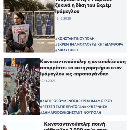
ξεκινά η δίκη του Εκρέμ
Ιμάμογλου
12.12.2025
#ΚΩΝΣΤΑΝΤΙΝΟΥΠΟΛΗ
#ΕΚΡΕΜ ΙΜΑΜΟΓΛΟΥ
#ΔΙΚΗ
#ΔΙΑΦΘΟΡΑ
#ΔΙΚΑΣΤΗΡΙΟ
Κωνσταντινούπολη: η αντιπολίτευση
απορρίπτει το κατηγορητήριο στον
Ιμάμογλου ως «προπαγάνδα»
12.11.2025
#ΚΑΤΗΓΟΡΟΥΜΕΝΟΣ
#ΕΚΡΕΜ ΙΜΑΜΟΓΛΟΥ
#ΡΕΤΖΕΠ ΤΑΓΙΠ ΕΡΝΤΟΓΑΝ
#ΚΥΒΕΡΝΗΣΗ
#ΔΗΜΑΡΧΟΣ
#ΚΩΝΣΤΑΝΤΙΝΟΥΠΟΛΗ
Κωνσταντινούπολη: ποινή
κάθειρξης 2.000 ετών στον