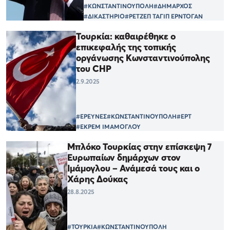
#ΚΩΝΣΤΑΝΤΙΝΟΥΠΟΛΗ
#ΔΗΜΑΡΧΟΣ
#ΔΙΚΑΣΤΗΡΙΟ
#ΡΕΤΖΕΠ ΤΑΓΙΠ ΕΡΝΤΟΓΑΝ
Τουρκία: καθαιρέθηκε o
επικεφαλής της τοπικής
οργάνωσης Κωνσταντινούπολης
του CHP
2.9.2025
#ΕΡΕΥΝΕΣ
#ΚΩΝΣΤΑΝΤΙΝΟΥΠΟΛΗ
#ΕΡΤ
#ΕΚΡΕΜ ΙΜΑΜΟΓΛΟΥ
Μπλόκο Τουρκίας στην επίσκεψη 7
Ευρωπαίων δημάρχων στον
Ιμάμογλου – Ανάμεσά τους και ο
Χάρης Δούκας
28.8.2025
#ΤΟΥΡΚΙΑ
#ΚΩΝΣΤΑΝΤΙΝΟΥΠΟΛΗ