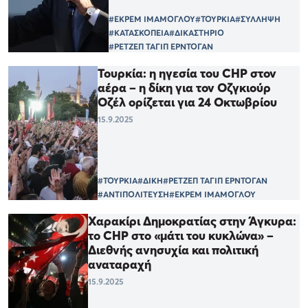
#ΕΚΡΕΜ ΙΜΑΜΟΓΛΟΥ
#ΤΟΥΡΚΙΑ
#ΣΥΛΛΗΨΗ
#ΚΑΤΑΣΚΟΠΕΙΑ
#ΔΙΚΑΣΤΗΡΙΟ
#ΡΕΤΖΕΠ ΤΑΓΙΠ ΕΡΝΤΟΓΑΝ
Τουρκία: η ηγεσία του CHP στον
αέρα – η δίκη για τον Οζγκιούρ
Οζέλ ορίζεται για 24 Οκτωβρίου
15.9.2025
#ΤΟΥΡΚΙΑ
#ΔΙΚΗ
#ΡΕΤΖΕΠ ΤΑΓΙΠ ΕΡΝΤΟΓΑΝ
#ΑΝΤΙΠΟΛΙΤΕΥΣΗ
#ΕΚΡΕΜ ΙΜΑΜΟΓΛΟΥ
Χαρακίρι Δημοκρατίας στην Άγκυρα:
το CHP στο «μάτι του κυκλώνα» –
Διεθνής ανησυχία και πολιτική
αναταραχή
15.9.2025