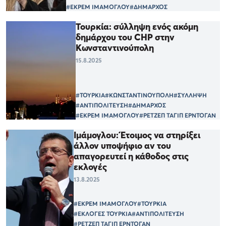
#ΕΚΡΕΜ ΙΜΑΜΟΓΛΟΥ
#ΔΗΜΑΡΧΟΣ
Τουρκία: σύλληψη ενός ακόμη
δημάρχου του CHP στην
Κωνσταντινούπολη
15.8.2025
#ΤΟΥΡΚΙΑ
#ΚΩΝΣΤΑΝΤΙΝΟΥΠΟΛΗ
#ΣΥΛΛΗΨΗ
#ΑΝΤΙΠΟΛΙΤΕΥΣΗ
#ΔΗΜΑΡΧΟΣ
#ΕΚΡΕΜ ΙΜΑΜΟΓΛΟΥ
#ΡΕΤΖΕΠ ΤΑΓΙΠ ΕΡΝΤΟΓΑΝ
Ιμάμογλου: Έτοιμος να στηρίξει
άλλον υποψήφιο αν του
απαγορευτεί η κάθοδος στις
εκλογές
13.8.2025
#ΕΚΡΕΜ ΙΜΑΜΟΓΛΟΥ
#ΤΟΥΡΚΙΑ
#ΕΚΛΟΓΕΣ ΤΟΥΡΚΙΑ
#ΑΝΤΙΠΟΛΙΤΕΥΣΗ
#ΡΕΤΖΕΠ ΤΑΓΙΠ ΕΡΝΤΟΓΑΝ