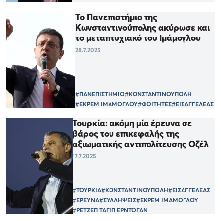
Το Πανεπιστήμιο της
Κωνσταντινούπολης ακύρωσε και
το μεταπτυχιακό του Ιμάμογλου
28.7.2025
#ΠΑΝΕΠΙΣΤΗΜΙΟ
#ΚΩΝΣΤΑΝΤΙΝΟΥΠΟΛΗ
#ΕΚΡΕΜ ΙΜΑΜΟΓΛΟΥ
#ΦΟΙΤΗΤΕΣ
#ΕΙΣΑΓΓΕΛΕΑΣ
Τουρκία: ακόμη μία έρευνα σε
βάρος του επικεφαλής της
αξιωματικής αντιπολίτευσης Οζέλ
17.7.2025
#ΤΟΥΡΚΙΑ
#ΚΩΝΣΤΑΝΤΙΝΟΥΠΟΛΗ
#ΕΙΣΑΓΓΕΛΕΑΣ
#ΕΡΕΥΝΑ
#ΣΥΛΛΗΨΕΙΣ
#ΕΚΡΕΜ ΙΜΑΜΟΓΛΟΥ
#ΡΕΤΖΕΠ ΤΑΓΙΠ ΕΡΝΤΟΓΑΝ