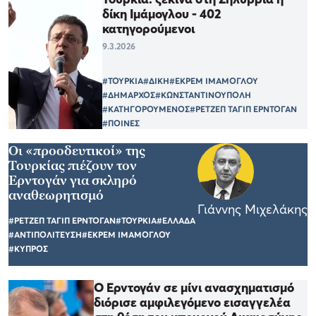
δίκη Ιμάμογλου - 402
κατηγορούμενοι
9.3.2026
#ΤΟΥΡΚΙΑ
#ΔΙΚΗ
#ΕΚΡΕΜ ΙΜΑΜΟΓΛΟΥ
#ΔΗΜΑΡΧΟΣ
#ΚΩΝΣΤΑΝΤΙΝΟΥΠΟΛΗ
#ΚΑΤΗΓΟΡΟΥΜΕΝΟΣ
#ΡΕΤΖΕΠ ΤΑΓΙΠ ΕΡΝΤΟΓΑΝ
#ΠΟΙΝΕΣ
Οι «προοδευτικοί» της
Τουρκίας πιέζουν τον
Ερντογάν για σκληρό
αναθεωρητισμό
Γιάννης Μιχελάκης
#ΡΕΤΖΕΠ ΤΑΓΙΠ ΕΡΝΤΟΓΑΝ
#ΤΟΥΡΚΙΑ
#ΕΛΛΑΔΑ
#ΑΝΤΙΠΟΛΙΤΕΥΣΗ
#ΕΚΡΕΜ ΙΜΑΜΟΓΛΟΥ
#ΚΥΠΡΟΣ
Ο Ερντογάν σε μίνι ανασχηματισμό
διόρισε αμφιλεγόμενο εισαγγελέα