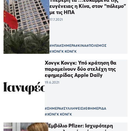
ευγένειας η Κίνα, στον “πόλεμο”
με τις ΗΠΑ
17.7.2021
#ΗΠΑ
#ΣΗΜΕΡΑ
#ΚΙΝΑ
#ΠΟΛΕΜΟΣ
#ΧΟΝΓΚ ΚΟΝΓΚ
Χονγκ Κονγκ: Υπό κράτηση θα
παραμείνουν δύο στελέχη της
εφημερίδας Apple Daily
19.6.2021
#ΣΗΜΕΡΑ
#ΣΥΛΛΗΨΕΙΣ
#ΕΦΗΜΕΡΙΔΑ
#ΧΟΝΓΚ ΚΟΝΓΚ
Εμβόλιο Pfizer: Iσχυρότερη