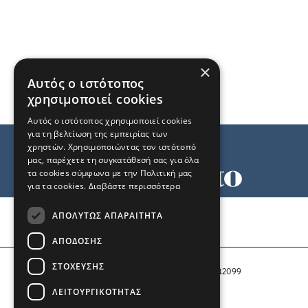
×
Αυτός ο ιστότοπος
χρησιμοποιεί cookies
Αυτός ο ιστότοπος χρησιμοποιεί cookies
για τη βελτίωση της εμπειρίας των
χρηστών. Χρησιμοποιώντας τον ιστότοπό
μας, παρέχετε τη συγκατάθεσή σας για όλα
τα cookies σύμφωνα με την Πολιτική μας
για τα cookies.
Διαβάστε περισσότερα
Όροι χρήσης
ΑΠΟΛΎΤΩΣ ΑΠΑΡΑΊΤΗΤΑ
Ταυτότητα
Επικοινωνία
ΑΠΌΔΟΣΗΣ
ΣΤΌΧΕΥΣΗΣ
Αριθμός Πιστοποίησης Μ.Η.Τ. 242099
ΛΕΙΤΟΥΡΓΙΚΌΤΗΤΑΣ