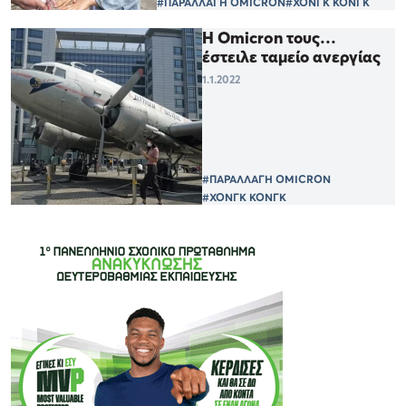
#ΠΑΡΑΛΛΑΓΗ OMICRON
#ΧΟΝΓΚ ΚΟΝΓΚ
H Omicron τους…
έστειλε ταμείο ανεργίας
1.1.2022
#ΠΑΡΑΛΛΑΓΗ OMICRON
#ΧΟΝΓΚ ΚΟΝΓΚ