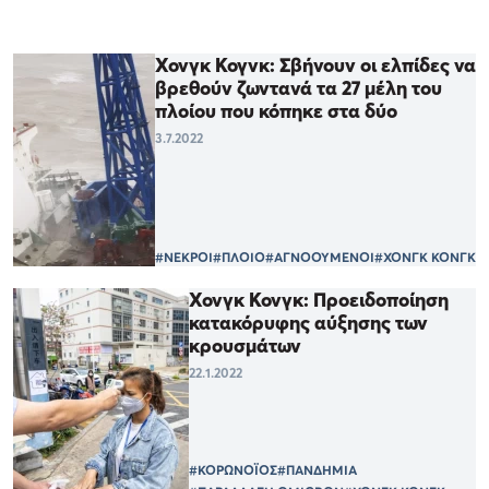
Χονγκ Κογνκ: Σβήνουν οι ελπίδες να
βρεθούν ζωντανά τα 27 μέλη του
πλοίου που κόπηκε στα δύο
3.7.2022
#ΝΕΚΡΟΙ
#ΠΛΟΙΟ
#ΑΓΝΟΟΥΜΕΝΟΙ
#ΧΟΝΓΚ ΚΟΝΓΚ
Χονγκ Κονγκ: Προειδοποίηση
κατακόρυφης αύξησης των
κρουσμάτων
22.1.2022
#ΚΟΡΩΝΟΪΟΣ
#ΠΑΝΔΗΜΙΑ