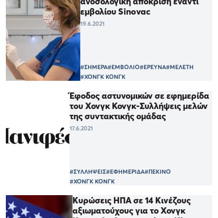
ανοσολογική απόκριση έναντι
εμβολίου Sinovac
19.6.2021
#ΣΗΜΕΡΑ
#ΕΜΒΟΛΙΟ
#ΕΡΕΥΝΑ
#ΜΕΛΕΤΗ
#ΧΟΝΓΚ ΚΟΝΓΚ
Έφοδος αστυνομικών σε εφημερίδα
του Χονγκ Κονγκ-Συλλήψεις μελών
της συντακτικής ομάδας
17.6.2021
#ΣΥΛΛΗΨΕΙΣ
#ΕΦΗΜΕΡΙΔΑ
#ΠΕΚΙΝΟ
#ΧΟΝΓΚ ΚΟΝΓΚ
Κυρώσεις ΗΠΑ σε 14 Κινέζους
αξιωματούχους για το Χονγκ