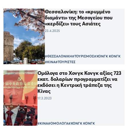
Θεσσαλονίκη: το «κρυμμένο
διαμάντι» της Μεσογείου που
«κερδίζει» τους Ασιάτες
23.4.2025
#ΘΕΣΣΑΛΟΝΙΚΗ
#ΤΟΥΡΙΣΜΟΣ
#ΧΟΝΓΚ ΚΟΝΓΚ
#ΚΙΝΑ
#ΤΟΥΡΙΣΤΕΣ
Ομόλογα στο Χονγκ Κονγκ αξίας 723
εκατ. δολαρίων προγραμματίζει να
εκδόσει η Κεντρική τράπεζα της
Κίνας
17.3.2023
#ΚΙΝΑ
#ΟΜΟΛΟΓΑ
#ΧΟΝΓΚ ΚΟΝΓΚ