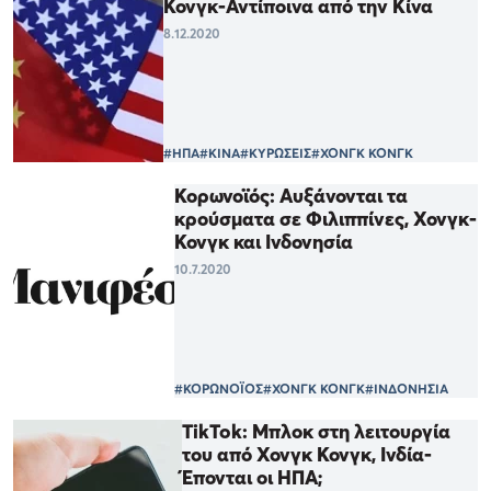
Κονγκ-Αντίποινα από την Κίνα
8.12.2020
#ΗΠΑ
#ΚΙΝΑ
#ΚΥΡΩΣΕΙΣ
#ΧΟΝΓΚ ΚΟΝΓΚ
Κορωνοϊός: Αυξάνονται τα
κρούσματα σε Φιλιππίνες, Χονγκ-
Κονγκ και Ινδονησία
10.7.2020
#ΚΟΡΩΝΟΪΟΣ
#ΧΟΝΓΚ ΚΟΝΓΚ
#ΙΝΔΟΝΗΣΙΑ
TikTok: Μπλοκ στη λειτουργία
του από Χονγκ Κονγκ, Ινδία-
Έπονται οι ΗΠΑ;