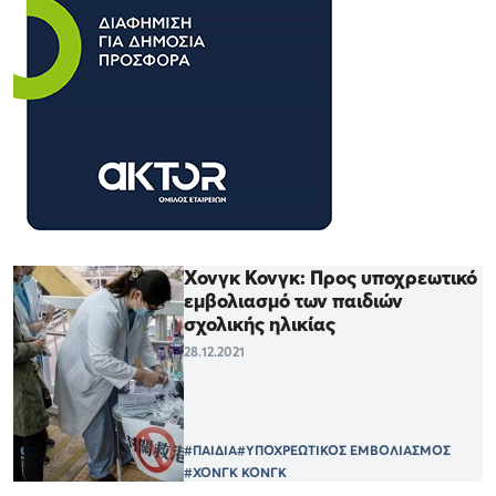
Χονγκ Κονγκ: Προς υποχρεωτικό
εμβολιασμό των παιδιών
σχολικής ηλικίας
28.12.2021
#ΠΑΙΔΙΑ
#ΥΠΟΧΡΕΩΤΙΚΟΣ ΕΜΒΟΛΙΑΣΜΟΣ
#ΧΟΝΓΚ ΚΟΝΓΚ