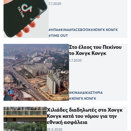
7.7.2020
#ΗΠΑ
#ΚΙΝΑ
#FACEBOOK
#ΧΟΝΓΚ ΚΟΝΓΚ
#TIME OUT
Στο έλεος του Πεκίνου
το Χονγκ Κονγκ
1.7.2020
#ΚΙΝΑ
#ΔΙΚΑΣΤΗΡΙΑ
#ΧΟΝΓΚ ΚΟΝΓΚ
Χιλιάδες διαδηλωτές στο Χονγκ
Κονγκ κατά του νόμου για την
εθνική ασφάλεια
25.5.2020