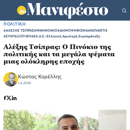
ΠΟΛΙΤΙΚΗ
#ΑΛΕΞΗΣ ΤΣΙΠΡΑΣ
#ΜΝΗΜΟΝΙΟ
#ΔΗΜΟΨΗΦΙΣΜΑ
#NOVARTIS
#ΣΥΝΤΑΞΙΟΥΧΟΙ
#ΕΛ.Α.Σ.-Ελληνική Αριστερή Συμπαράταξη
Αλέξης Τσίπρας: Ο Πινόκιο της
πολιτικής και τα μεγάλα ψέματα
μιας ολόκληρης εποχής
Κώστας Κορέλλης
1.6.2026