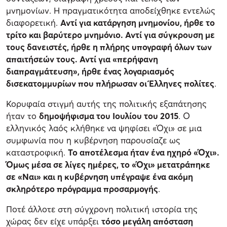
μνημονίων. Η πραγματικότητα αποδείχθηκε εντελώς
διαφορετική.
Αντί για κατάργηση μνημονίου, ήρθε το
τρίτο και βαρύτερο μνημόνιο. Αντί για σύγκρουση με
τους δανειστές, ήρθε η πλήρης υπογραφή όλων των
απαιτήσεών τους. Αντί για «περήφανη
διαπραγμάτευση», ήρθε ένας λογαριασμός
δισεκατομμυρίων που πλήρωσαν οι Έλληνες πολίτες
.
Κορυφαία στιγμή αυτής της πολιτικής εξαπάτησης
ήταν το
δημοψήφισμα του Ιουλίου του 2015
. Ο
ελληνικός λαός κλήθηκε να ψηφίσει «Όχι» σε μια
συμφωνία που η κυβέρνηση παρουσίαζε ως
καταστροφική.
Το αποτέλεσμα ήταν ένα ηχηρό «Όχι».
Όμως μέσα σε λίγες ημέρες, το «Όχι» μετατράπηκε
σε «Ναι» και η κυβέρνηση υπέγραψε ένα ακόμη
σκληρότερο πρόγραμμα προσαρμογής
.
Ποτέ άλλοτε στη σύγχρονη πολιτική ιστορία της
χώρας δεν είχε υπάρξει
τόσο μεγάλη απόσταση