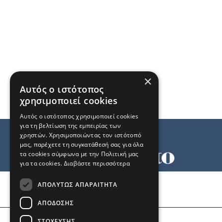
×
Αυτός ο ιστότοπος
χρησιμοποιεί cookies
Αυτός ο ιστότοπος χρησιμοποιεί cookies
για τη βελτίωση της εμπειρίας των
χρηστών. Χρησιμοποιώντας τον ιστότοπό
μας, παρέχετε τη συγκατάθεσή σας για όλα
τα cookies σύμφωνα με την Πολιτική μας
για τα cookies.
Διαβάστε περισσότερα
Όροι χρήσης
ΑΠΟΛΎΤΩΣ ΑΠΑΡΑΊΤΗΤΑ
Ταυτότητα
Επικοινωνία
ΑΠΌΔΟΣΗΣ
ΣΤΌΧΕΥΣΗΣ