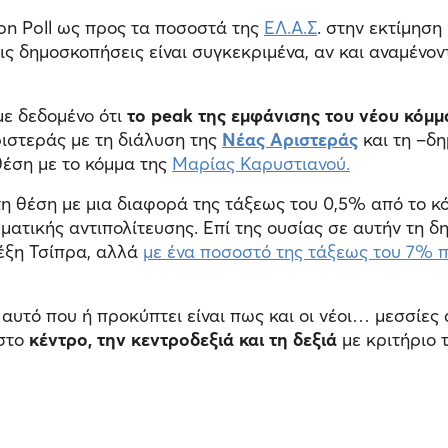
ion Poll ως προς τα ποσοστά της
ΕΛ.Α.Σ
. στην εκτίμησ
τις δημοσκοπήσεις είναι συγκεκριμένα, αν και αναμένο
με δεδομένο ότι
το peak της εμφάνισης του νέου κόμμα
ιστεράς με τη διάλυση της
Νέας Αριστεράς
και τη –δη
θέση με το κόμμα της
Μαρίας Καρυστιανού.
η θέση με μια διαφορά της τάξεως του 0,5% από το κό
ματικής αντιπολίτευσης. Επί της ουσίας σε αυτήν τη 
έξη Τσίπρα, αλλά
με ένα ποσοστό της τάξεως του 7% 
ς αυτό που ή προκύπτει είναι πως και οι νέοι… μεσσί
 στο
κέντρο, την κεντροδεξιά και τη δεξιά
με κριτήριο 