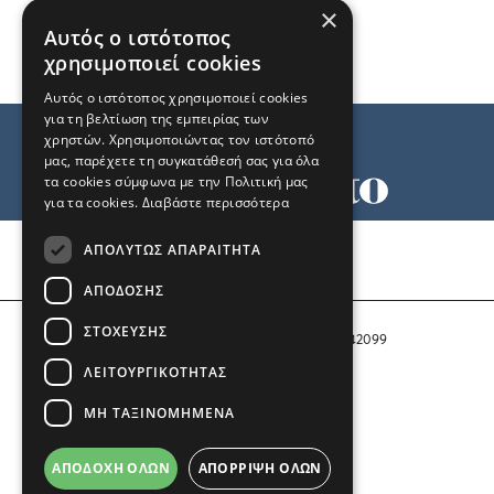
×
Αυτός ο ιστότοπος
χρησιμοποιεί cookies
Αυτός ο ιστότοπος χρησιμοποιεί cookies
για τη βελτίωση της εμπειρίας των
χρηστών. Χρησιμοποιώντας τον ιστότοπό
μας, παρέχετε τη συγκατάθεσή σας για όλα
τα cookies σύμφωνα με την Πολιτική μας
για τα cookies.
Διαβάστε περισσότερα
Όροι χρήσης
ΑΠΟΛΎΤΩΣ ΑΠΑΡΑΊΤΗΤΑ
Ταυτότητα
Επικοινωνία
ΑΠΌΔΟΣΗΣ
ΣΤΌΧΕΥΣΗΣ
Αριθμός Πιστοποίησης Μ.Η.Τ. 242099
ΛΕΙΤΟΥΡΓΙΚΌΤΗΤΑΣ
COPYRIGHT © 2026 Το Μανιφέστο
ΜΗ ΤΑΞΙΝΟΜΗΜΈΝΑ
Μέλος του
ΑΠΟΔΟΧΉ ΌΛΩΝ
ΑΠΌΡΡΙΨΗ ΌΛΩΝ