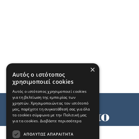
×
Αυτός ο ιστότοπος
χρησιμοποιεί cookies
Αυτός ο ιστότοπος χρησιμοποιεί cookies
για τη βελτίωση της εμπειρίας των
χρηστών. Χρησιμοποιώντας τον ιστότοπό
μας, παρέχετε τη συγκατάθεσή σας για όλα
τα cookies σύμφωνα με την Πολιτική μας
για τα cookies.
Διαβάστε περισσότερα
Όροι χρήσης
ΑΠΟΛΎΤΩΣ ΑΠΑΡΑΊΤΗΤΑ
Ταυτότητα