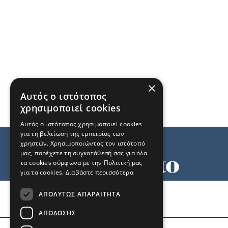
×
Αυτός ο ιστότοπος
χρησιμοποιεί cookies
Αυτός ο ιστότοπος χρησιμοποιεί cookies
για τη βελτίωση της εμπειρίας των
χρηστών. Χρησιμοποιώντας τον ιστότοπό
μας, παρέχετε τη συγκατάθεσή σας για όλα
τα cookies σύμφωνα με την Πολιτική μας
για τα cookies.
Διαβάστε περισσότερα
Όροι χρήσης
ΑΠΟΛΎΤΩΣ ΑΠΑΡΑΊΤΗΤΑ
Ταυτότητα
Επικοινωνία
ΑΠΌΔΟΣΗΣ