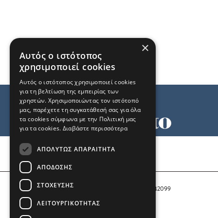
×
Αυτός ο ιστότοπος
χρησιμοποιεί cookies
Αυτός ο ιστότοπος χρησιμοποιεί cookies
για τη βελτίωση της εμπειρίας των
χρηστών. Χρησιμοποιώντας τον ιστότοπό
μας, παρέχετε τη συγκατάθεσή σας για όλα
τα cookies σύμφωνα με την Πολιτική μας
για τα cookies.
Διαβάστε περισσότερα
Όροι χρήσης
ΑΠΟΛΎΤΩΣ ΑΠΑΡΑΊΤΗΤΑ
Ταυτότητα
Επικοινωνία
ΑΠΌΔΟΣΗΣ
ΣΤΌΧΕΥΣΗΣ
Αριθμός Πιστοποίησης Μ.Η.Τ. 242099
ΛΕΙΤΟΥΡΓΙΚΌΤΗΤΑΣ
COPYRIGHT © 2026 Το Μανιφέστο