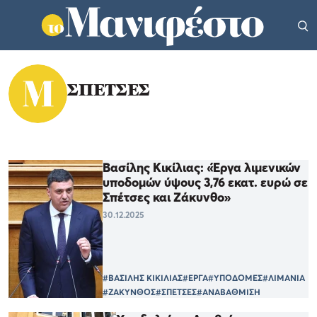
ΣΠΕΤΣΕΣ
Βασίλης Κικίλιας: «Έργα λιμενικών
υποδομών ύψους 3,76 εκατ. ευρώ σε
Σπέτσες και Ζάκυνθο»
30.12.2025
#ΒΑΣΙΛΗΣ ΚΙΚΙΛΙΑΣ
#ΕΡΓΑ
#ΥΠΟΔΟΜΕΣ
#ΛΙΜΑΝΙΑ
#ΖΑΚΥΝΘΟΣ
#ΣΠΕΤΣΕΣ
#ΑΝΑΒΑΘΜΙΣΗ