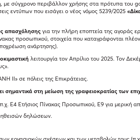
ή
, με σύγχρονο περιβάλλον χρήσης στα πρότυπα του go
σεις εντύπων που εισάγει ο νέος νόμος 5239/2025
«Δίκ
ές απασχόλησης
για την πλήρη εποπτεία της αγοράς ερ
 πίνακας προσωπικού, στοιχεία που καταγράφονται πλ
ποχρέωση ανάρτησης).
οκιμαστική
λειτουργία τον Απρίλιο του 2025. Τον Δεκ
υς».
ΑΝΗ ΙΙ» σε πόλεις της Επικράτειας.
ι σημαντικά στη μείωση της γραφειοκρατίας των επι
χ. Ε4 Ετήσιος Πίνακας Προσωπικού, Ε9 για μερική απ
ληθεισών δηλώσεων.
ων εργασιακών σχέσεων και των μεταβολών τους (π.χ. 