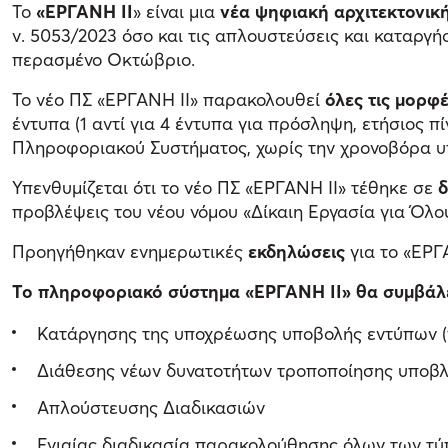
Το
«ΕΡΓΑΝΗ ΙΙ
» είναι μια
νέα ψηφιακή αρχιτεκτονικ
ν. 5053/2023 όσο και τις απλουστεύσεις και καταργή
περασμένο Οκτώβριο.
Το νέο ΠΣ «ΕΡΓΑΝΗ ΙΙ» ⁠παρακολουθεί
όλες τις μορφ
έντυπα (1 αντί για 4 έντυπα για πρόσληψη, ετήσιος
Πληροφοριακού Συστήματος, χωρίς την χρονοβόρα υ
Υπενθυμίζεται ότι το νέο ΠΣ «ΕΡΓΑΝΗ ΙΙ» τέθηκε σε
δ
προβλέψεις του νέου νόμου «Δίκαιη Εργασία για Όλο
Προηγήθηκαν ενημερωτικές
εκδηλώσεις
για το «ΕΡΓ
Το πληροφοριακό σύστημα «ΕΡΓΑΝΗ ΙΙ» θα συμβάλε
Κατάργησης της υποχρέωσης υποβολής εντύπων (π.
Διάθεσης νέων δυνατοτήτων τροποποίησης υποβ
Απλούστευσης Διαδικασιών
Ενιαίας διαδικασία παρακολούθησης όλων των τύπ