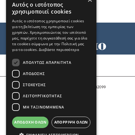
Αυτός ο ιστότοπος
χρησιμοποιεί cookies
Αυτός ο ιστότοπος χρησιμοποιεί cookies
για τη βελτίωση της εμπειρίας των
χρηστών. Χρησιμοποιώντας τον ιστότοπό
μας, παρέχετε τη συγκατάθεσή σας για όλα
τα cookies σύμφωνα με την Πολιτική μας
για τα cookies.
Διαβάστε περισσότερα
Όροι χρήσης
ΑΠΟΛΎΤΩΣ ΑΠΑΡΑΊΤΗΤΑ
Ταυτότητα
Επικοινωνία
ΑΠΌΔΟΣΗΣ
ΣΤΌΧΕΥΣΗΣ
Αριθμός Πιστοποίησης Μ.Η.Τ. 242099
ΛΕΙΤΟΥΡΓΙΚΌΤΗΤΑΣ
COPYRIGHT © 2026 Το Μανιφέστο
ΜΗ ΤΑΞΙΝΟΜΗΜΈΝΑ
Μέλος του
ΑΠΟΔΟΧΉ ΌΛΩΝ
ΑΠΌΡΡΙΨΗ ΌΛΩΝ