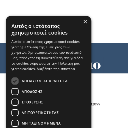
×
Αυτός ο ιστότοπος
χρησιμοποιεί cookies
Αυτός ο ιστότοπος χρησιμοποιεί cookies
για τη βελτίωση της εμπειρίας των
χρηστών. Χρησιμοποιώντας τον ιστότοπό
μας, παρέχετε τη συγκατάθεσή σας για όλα
τα cookies σύμφωνα με την Πολιτική μας
για τα cookies.
Διαβάστε περισσότερα
Όροι χρήσης
ΑΠΟΛΎΤΩΣ ΑΠΑΡΑΊΤΗΤΑ
Ταυτότητα
Επικοινωνία
ΑΠΌΔΟΣΗΣ
ΣΤΌΧΕΥΣΗΣ
Αριθμός Πιστοποίησης Μ.Η.Τ. 242099
ΛΕΙΤΟΥΡΓΙΚΌΤΗΤΑΣ
COPYRIGHT © 2026 Το Μανιφέστο
ΜΗ ΤΑΞΙΝΟΜΗΜΈΝΑ