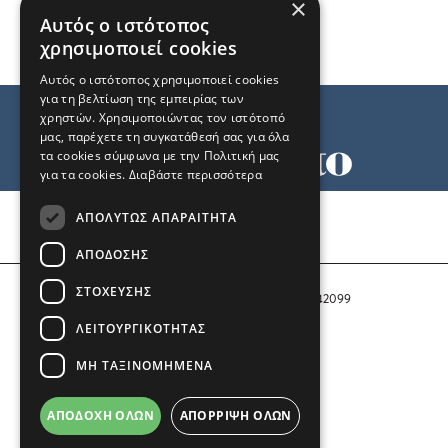
×
Αυτός ο ιστότοπος
χρησιμοποιεί cookies
Αυτός ο ιστότοπος χρησιμοποιεί cookies
για τη βελτίωση της εμπειρίας των
χρηστών. Χρησιμοποιώντας τον ιστότοπό
μας, παρέχετε τη συγκατάθεσή σας για όλα
τα cookies σύμφωνα με την Πολιτική μας
για τα cookies.
Διαβάστε περισσότερα
Όροι χρήσης
ΑΠΟΛΎΤΩΣ ΑΠΑΡΑΊΤΗΤΑ
Ταυτότητα
Επικοινωνία
ΑΠΌΔΟΣΗΣ
ΣΤΌΧΕΥΣΗΣ
Αριθμός Πιστοποίησης Μ.Η.Τ. 242099
ΛΕΙΤΟΥΡΓΙΚΌΤΗΤΑΣ
COPYRIGHT © 2026 Το Μανιφέστο
ΜΗ ΤΑΞΙΝΟΜΗΜΈΝΑ
Μέλος του
ΑΠΟΔΟΧΉ ΌΛΩΝ
ΑΠΌΡΡΙΨΗ ΌΛΩΝ