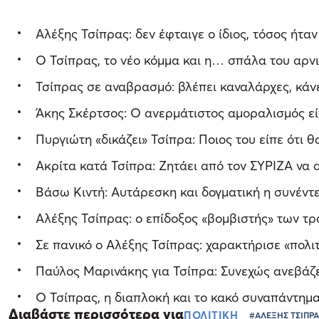
Αλέξης Τσίπρας: δεν έφταιγε ο ίδιος, τόσος ήταν
Ο Τσίπρας, το νέο κόμμα και η… σπάλα του αρν
Τσίπρας σε αναβρασμό: βλέπει καναλάρχες, κάν
Άκης Σκέρτσος: Ο ανερμάτιστος αμοραλισμός εί
Πυργιώτη «δικάζει» Τσίπρα: Ποιος του είπε ότι θ
Ακρίτα κατά Τσίπρα: Ζητάει από τον ΣΥΡΙΖΑ να
Βάσω Κιντή: Αυτάρεσκη και δογματική η συνέντ
Αλέξης Τσίπρας: ο επίδοξος «βομβιστής» των 
Σε πανικό ο Αλέξης Τσίπρας: χαρακτήρισε «πολ
Παύλος Μαρινάκης για Τσίπρα: Συνεχώς ανεβάζε
Ο Τσίπρας, η διαπλοκή και το κακό συναπάντημ
Διαβάστε περισσότερα για
ΠΟΛΙΤΙΚΗ
#ΑΛΕΞΗΣ ΤΣΙΠΡ