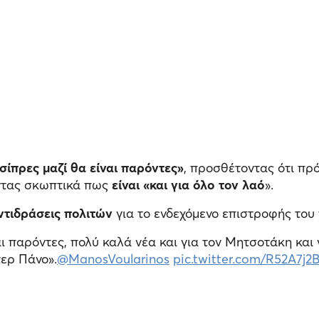
Τσίπρες μαζί θα είναι παρόντες»
, προσθέτοντας ότι πρό
ντας σκωπτικά πως
είναι «και για όλο τον λαό
».
ντιδράσεις πολιτών
για το ενδεχόμενο επιστροφής το
αι παρόντες, πολύ καλά νέα και για τον Μητσοτάκη και 
ερ Πάνο».
@ManosVoularinos
pic.twitter.com/R52A7j2