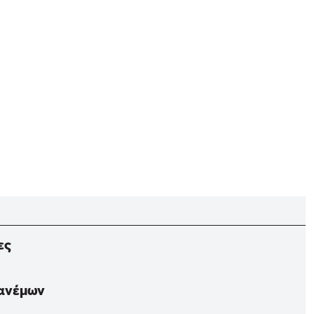
ες
 ανέμων