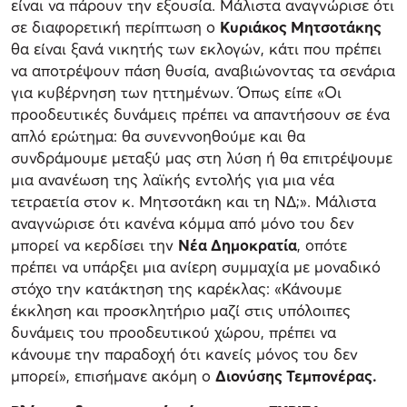
είναι να πάρουν την εξουσία. Μάλιστα αναγνώρισε ότι
σε διαφορετική περίπτωση ο
Κυριάκος Μητσοτάκης
θα είναι ξανά νικητής των εκλογών, κάτι που πρέπει
να αποτρέψουν πάση θυσία, αναβιώνοντας τα σενάρια
για κυβέρνηση των ηττημένων. Όπως είπε «Οι
προοδευτικές δυνάμεις πρέπει να απαντήσουν σε ένα
απλό ερώτημα: θα συνεννοηθούμε και θα
συνδράμουμε μεταξύ μας στη λύση ή θα επιτρέψουμε
μια ανανέωση της λαϊκής εντολής για μια νέα
τετραετία στον κ. Μητσοτάκη και τη ΝΔ;». Μάλιστα
αναγνώρισε ότι κανένα κόμμα από μόνο του δεν
μπορεί να κερδίσει την
Νέα Δημοκρατία
, οπότε
πρέπει να υπάρξει μια ανίερη συμμαχία με μοναδικό
στόχο την κατάκτηση της καρέκλας: «Κάνουμε
έκκληση και προσκλητήριο μαζί στις υπόλοιπες
δυνάμεις του προοδευτικού χώρου, πρέπει να
κάνουμε την παραδοχή ότι κανείς μόνος του δεν
μπορεί», επισήμανε ακόμη ο
Διονύσης Τεμπονέρας.