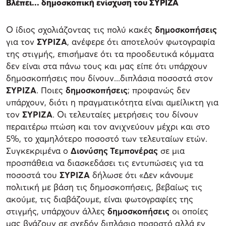
Βλέπει... δημοσκοπική ενίσχυση του ΣΥΡΙΖΑ
Ο ίδιος σχολιάζοντας τις πολύ κακές
δημοσκοπήσεις
για τον
ΣΥΡΙΖΑ
, ανέφερε ότι αποτελούν φωτογραφία
της στιγμής, επισήμανε ότι τα προοδευτικά κόμματα
δεν είναι στα πάνω τους και μας είπε ότι υπάρχουν
δημοσκοπήσεις που δίνουν...διπλάσια ποσοστά στον
ΣΥΡΙΖΑ
. Ποιες
δημοσκοπήσεις
; προφανώς δεν
υπάρχουν, διότι η πραγματικότητα είναι αμείλικτη για
τον
ΣΥΡΙΖΑ
. Οι τελευταίες μετρήσεις του δίνουν
περαιτέρω πτώση και τον ανιχνεύουν μέχρι και στο
5%, το χαμηλότερο ποσοστό των τελευταίων ετών.
Συγκεκριμένα ο
Διονύσης Τεμπονέρας
σε μια
προσπάθεια να διασκεδάσει τις εντυπώσεις για τα
ποσοστά του
ΣΥΡΙΖΑ
δήλωσε ότι «Δεν κάνουμε
πολιτική με βάση τις δημοσκοπήσεις, βεβαίως τις
ακούμε, τις διαβάζουμε, είναι φωτογραφίες της
στιγμής, υπάρχουν άλλες
δημοσκοπήσεις
οι οποίες
μας βγάζουν σε σχεδόν διπλάσιο ποσοστό αλλά εν