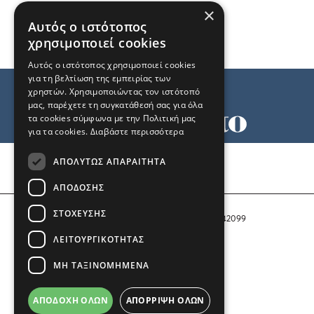
×
Αυτός ο ιστότοπος
χρησιμοποιεί cookies
Αυτός ο ιστότοπος χρησιμοποιεί cookies
για τη βελτίωση της εμπειρίας των
χρηστών. Χρησιμοποιώντας τον ιστότοπό
μας, παρέχετε τη συγκατάθεσή σας για όλα
τα cookies σύμφωνα με την Πολιτική μας
για τα cookies.
Διαβάστε περισσότερα
Όροι χρήσης
ΑΠΟΛΎΤΩΣ ΑΠΑΡΑΊΤΗΤΑ
Ταυτότητα
Επικοινωνία
ΑΠΌΔΟΣΗΣ
ΣΤΌΧΕΥΣΗΣ
Αριθμός Πιστοποίησης Μ.Η.Τ. 242099
ΛΕΙΤΟΥΡΓΙΚΌΤΗΤΑΣ
COPYRIGHT © 2026 Το Μανιφέστο
ΜΗ ΤΑΞΙΝΟΜΗΜΈΝΑ
Μέλος του
ΑΠΟΔΟΧΉ ΌΛΩΝ
ΑΠΌΡΡΙΨΗ ΌΛΩΝ