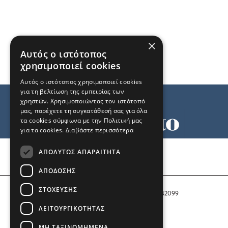
×
Αυτός ο ιστότοπος
χρησιμοποιεί cookies
Αυτός ο ιστότοπος χρησιμοποιεί cookies
για τη βελτίωση της εμπειρίας των
χρηστών. Χρησιμοποιώντας τον ιστότοπό
μας, παρέχετε τη συγκατάθεσή σας για όλα
τα cookies σύμφωνα με την Πολιτική μας
για τα cookies.
Διαβάστε περισσότερα
Όροι χρήσης
ΑΠΟΛΎΤΩΣ ΑΠΑΡΑΊΤΗΤΑ
Ταυτότητα
Επικοινωνία
ΑΠΌΔΟΣΗΣ
ΣΤΌΧΕΥΣΗΣ
Αριθμός Πιστοποίησης Μ.Η.Τ. 242099
ΛΕΙΤΟΥΡΓΙΚΌΤΗΤΑΣ
COPYRIGHT © 2026 Το Μανιφέστο
ΜΗ ΤΑΞΙΝΟΜΗΜΈΝΑ