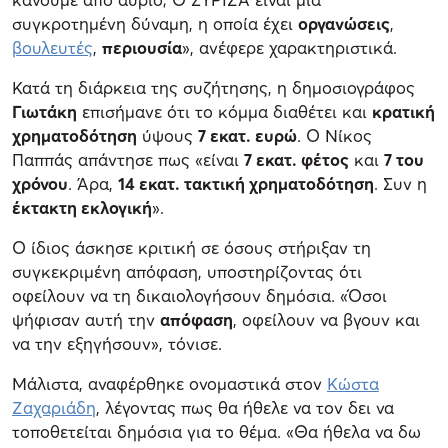
συγκροτημένη δύναμη, η οποία έχει
οργανώσεις
,
βουλευτές
,
περιουσία
», ανέφερε χαρακτηριστικά.
Κατά τη διάρκεια της συζήτησης, η δημοσιογράφος
Γιωτάκη
επισήμανε ότι το κόμμα διαθέτει και
κρατική
χρηματοδότηση
ύψους
7 εκατ. ευρώ
. Ο Νίκος
Παππάς απάντησε πως «είναι
7 εκατ. φέτος
και
7 του
χρόνου
. Άρα,
14 εκατ. τακτική χρηματοδότηση
. Συν η
έκτακτη εκλογική
».
Ο ίδιος άσκησε κριτική σε όσους στήριξαν τη
συγκεκριμένη απόφαση, υποστηρίζοντας ότι
οφείλουν να τη δικαιολογήσουν δημόσια. «Όσοι
ψήφισαν αυτή την
απόφαση
, οφείλουν να βγουν και
να την εξηγήσουν», τόνισε.
Μάλιστα, αναφέρθηκε ονομαστικά στον
Κώστα
Ζαχαριάδη
, λέγοντας πως θα ήθελε να τον δει να
τοποθετείται δημόσια για το θέμα. «Θα ήθελα να δω