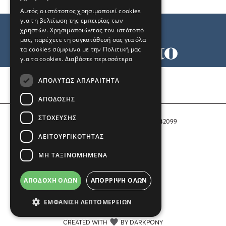
Αυτός ο ιστότοπος χρησιμοποιεί cookies
για τη βελτίωση της εμπειρίας των
χρηστών. Χρησιμοποιώντας τον ιστότοπό
μας, παρέχετε τη συγκατάθεσή σας για όλα
τα cookies σύμφωνα με την Πολιτική μας
για τα cookies.
Διαβάστε περισσότερα
Όροι χρήσης
ΑΠΟΛΎΤΩΣ ΑΠΑΡΑΊΤΗΤΑ
Ταυτότητα
Επικοινωνία
ΑΠΌΔΟΣΗΣ
ΣΤΌΧΕΥΣΗΣ
Αριθμός Πιστοποίησης Μ.Η.Τ. 242099
ΛΕΙΤΟΥΡΓΙΚΌΤΗΤΑΣ
COPYRIGHT © 2026 Το Μανιφέστο
ΜΗ ΤΑΞΙΝΟΜΗΜΈΝΑ
Μέλος του
ΑΠΟΔΟΧΉ ΌΛΩΝ
ΑΠΌΡΡΙΨΗ ΌΛΩΝ
ΕΜΦΆΝΙΣΗ ΛΕΠΤΟΜΕΡΕΙΏΝ
CREATED WITH
BY DARKPONY