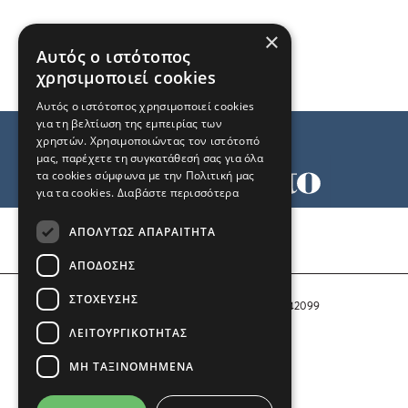
×
Αυτός ο ιστότοπος
χρησιμοποιεί cookies
Αυτός ο ιστότοπος χρησιμοποιεί cookies
για τη βελτίωση της εμπειρίας των
χρηστών. Χρησιμοποιώντας τον ιστότοπό
μας, παρέχετε τη συγκατάθεσή σας για όλα
τα cookies σύμφωνα με την Πολιτική μας
για τα cookies.
Διαβάστε περισσότερα
Όροι χρήσης
ΑΠΟΛΎΤΩΣ ΑΠΑΡΑΊΤΗΤΑ
Ταυτότητα
Επικοινωνία
ΑΠΌΔΟΣΗΣ
ΣΤΌΧΕΥΣΗΣ
Αριθμός Πιστοποίησης Μ.Η.Τ. 242099
ΛΕΙΤΟΥΡΓΙΚΌΤΗΤΑΣ
COPYRIGHT © 2026 Το Μανιφέστο
ΜΗ ΤΑΞΙΝΟΜΗΜΈΝΑ
Μέλος του