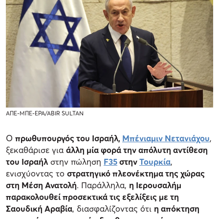
ΑΠΕ-ΜΠΕ-EPA/ABIR SULTAN
Ο
πρωθυπουργός του Ισραήλ,
Μπένιαμιν Νετανιάχου
,
ξεκαθάρισε για
άλλη μία φορά την απόλυτη αντίθεση
του Ισραήλ
στην πώληση
F35
στην
Τουρκία
,
ενισχύοντας το
στρατηγικό πλεονέκτημα της χώρας
στη Μέση Ανατολή
. Παράλληλα,
η Ιερουσαλήμ
παρακολουθεί προσεκτικά τις εξελίξεις με τη
Σαουδική Αραβία
, διασφαλίζοντας ότι
η απόκτηση