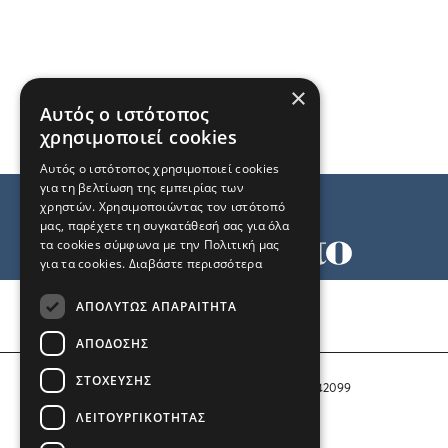
×
Αυτός ο ιστότοπος
χρησιμοποιεί cookies
Αυτός ο ιστότοπος χρησιμοποιεί cookies
για τη βελτίωση της εμπειρίας των
χρηστών. Χρησιμοποιώντας τον ιστότοπό
μας, παρέχετε τη συγκατάθεσή σας για όλα
τα cookies σύμφωνα με την Πολιτική μας
για τα cookies.
Διαβάστε περισσότερα
Όροι χρήσης
ΑΠΟΛΎΤΩΣ ΑΠΑΡΑΊΤΗΤΑ
Ταυτότητα
Επικοινωνία
ΑΠΌΔΟΣΗΣ
ΣΤΌΧΕΥΣΗΣ
Αριθμός Πιστοποίησης Μ.Η.Τ. 242099
ΛΕΙΤΟΥΡΓΙΚΌΤΗΤΑΣ
COPYRIGHT © 2026 Το Μανιφέστο