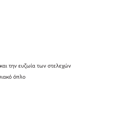
και την ευζωία των στελεχών
σιακό όπλο