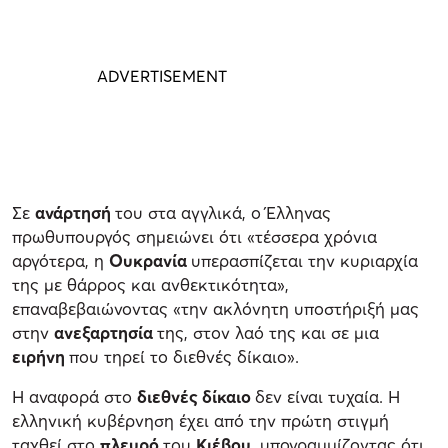
Σε
ανάρτησή
του στα αγγλικά, ο Έλληνας
πρωθυπουργός σημειώνει ότι «τέσσερα χρόνια
αργότερα, η
Ουκρανία
υπερασπίζεται την κυριαρχία
της με θάρρος και ανθεκτικότητα»,
επαναβεβαιώνοντας «την ακλόνητη υποστήριξή μας
στην
ανεξαρτησία
της, στον λαό της και σε μια
ειρήνη
που τηρεί το διεθνές δίκαιο».
Η αναφορά στο
διεθνές δίκαιο
δεν είναι τυχαία. Η
ελληνική κυβέρνηση έχει από την πρώτη στιγμή
ταχθεί στο
πλευρό
του
Κιέβου
, υπογραμμίζοντας ότι