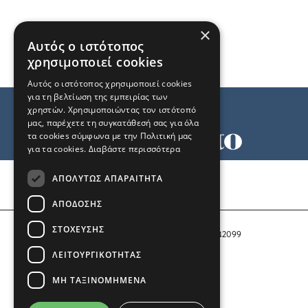
×
Αυτός ο ιστότοπος
χρησιμοποιεί cookies
Αυτός ο ιστότοπος χρησιμοποιεί cookies
για τη βελτίωση της εμπειρίας των
χρηστών. Χρησιμοποιώντας τον ιστότοπό
μας, παρέχετε τη συγκατάθεσή σας για όλα
τα cookies σύμφωνα με την Πολιτική μας
για τα cookies.
Διαβάστε περισσότερα
Όροι χρήσης
ΑΠΟΛΎΤΩΣ ΑΠΑΡΑΊΤΗΤΑ
Ταυτότητα
Επικοινωνία
ΑΠΌΔΟΣΗΣ
ΣΤΌΧΕΥΣΗΣ
Αριθμός Πιστοποίησης Μ.Η.Τ. 242099
ΛΕΙΤΟΥΡΓΙΚΌΤΗΤΑΣ
COPYRIGHT © 2026 Το Μανιφέστο
ΜΗ ΤΑΞΙΝΟΜΗΜΈΝΑ
Μέλος του