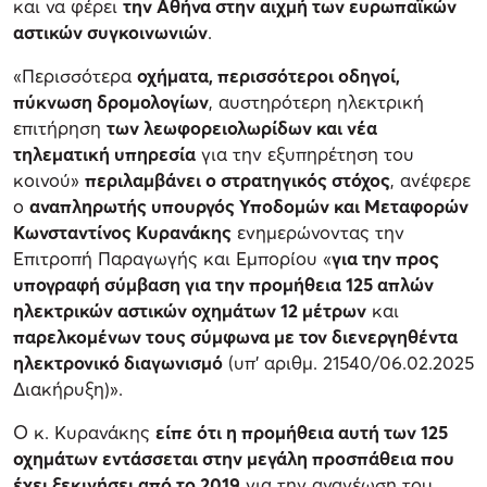
και να φέρει
την Αθήνα στην αιχμή των ευρωπαϊκών
αστικών συγκοινωνιών
.
«Περισσότερα
οχήματα, περισσότεροι οδηγοί,
πύκνωση δρομολογίων
, αυστηρότερη ηλεκτρική
επιτήρηση
των λεωφορειολωρίδων και νέα
τηλεματική υπηρεσία
για την εξυπηρέτηση του
κοινού»
περιλαμβάνει ο στρατηγικός στόχος
, ανέφερε
ο
αναπληρωτής υπουργός Υποδομών και Μεταφορών
Κωνσταντίνος Κυρανάκης
ενημερώνοντας την
Επιτροπή Παραγωγής και Εμπορίου «
για την προς
υπογραφή σύμβαση για την προμήθεια 125 απλών
ηλεκτρικών αστικών οχημάτων 12 μέτρων
και
παρελκομένων τους σύμφωνα με τον διενεργηθέντα
ηλεκτρονικό διαγωνισμό
(υπ' αριθμ. 21540/06.02.2025
Διακήρυξη)».
Ο κ. Κυρανάκης
είπε ότι η προμήθεια αυτή των 125
οχημάτων εντάσσεται στην μεγάλη προσπάθεια που
έχει ξεκινήσει από το 2019
για την ανανέωση του