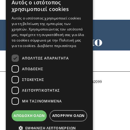
Αυτός ο ιστότοπος
χρησιμοποιεί cookies
Αυτός ο ιστότοπος χρησιμοποιεί cookies
για τη βελτίωση της εμπειρίας των
χρηστών. Χρησιμοποιώντας τον ιστότοπό
μας, παρέχετε τη συγκατάθεσή σας για όλα
τα cookies σύμφωνα με την Πολιτική μας
για τα cookies.
Διαβάστε περισσότερα
Όροι χρήσης
ΑΠΟΛΎΤΩΣ ΑΠΑΡΑΊΤΗΤΑ
Ταυτότητα
Επικοινωνία
ΑΠΌΔΟΣΗΣ
ΣΤΌΧΕΥΣΗΣ
Αριθμός Πιστοποίησης Μ.Η.Τ. 242099
ΛΕΙΤΟΥΡΓΙΚΌΤΗΤΑΣ
COPYRIGHT © 2026 Το Μανιφέστο
ΜΗ ΤΑΞΙΝΟΜΗΜΈΝΑ
Μέλος του
ΑΠΟΔΟΧΉ ΌΛΩΝ
ΑΠΌΡΡΙΨΗ ΌΛΩΝ
ΕΜΦΆΝΙΣΗ ΛΕΠΤΟΜΕΡΕΙΏΝ