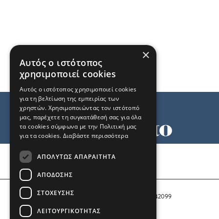
×
Αυτός ο ιστότοπος
χρησιμοποιεί cookies
Αυτός ο ιστότοπος χρησιμοποιεί cookies
για τη βελτίωση της εμπειρίας των
χρηστών. Χρησιμοποιώντας τον ιστότοπό
μας, παρέχετε τη συγκατάθεσή σας για όλα
τα cookies σύμφωνα με την Πολιτική μας
για τα cookies.
Διαβάστε περισσότερα
Όροι χρήσης
ΑΠΟΛΎΤΩΣ ΑΠΑΡΑΊΤΗΤΑ
Ταυτότητα
Επικοινωνία
ΑΠΌΔΟΣΗΣ
ΣΤΌΧΕΥΣΗΣ
Αριθμός Πιστοποίησης Μ.Η.Τ. 242099
ΛΕΙΤΟΥΡΓΙΚΌΤΗΤΑΣ