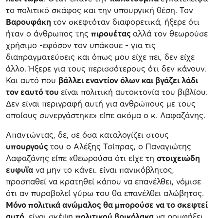
το πολιτικό σκάφος και την υπουργική θέση. Τον
Βαρουφάκη
τον σκεφτόταν διαφορετικά, ήξερε ότι
ήταν ο άνθρωπος της
πιρουέτας
αλλά τον θεωρούσε
χρήσιμο -εφόσον τον υπάκουε - για τις
διαπραγματεύσεις και όπως μου είχε πει, δεν είχε
άλλο. Ήξερε για τους περισσότερους ότι δεν κάνουν.
Και αυτό που
βάλλει εναντίον όλων και βγάζει λάδι
τον εαυτό του
είναι πολιτική αυτοκτονία του βιβλίου.
Δεν είναι περιγραφή αυτή για ανθρώπους με τους
οποίους συνεργάστηκε» είπε ακόμα ο κ. Λαφαζάνης.
Απαντώντας, δε, σε όσα καταλογίζει στους
υπουργούς
του ο Αλέξης Τσίπρας, ο Παναγιώτης
Λαφαζάνης είπε «θεωρούσα ότι είχε τη
στοιχειώδη
ευφυΐα
να μην το κάνει. είναι πανικόβλητος,
προσπαθεί να κρατηθεί κάπου να επανέλθει, νόμισε
ότι αν πυροβολεί γύρω του θα επανέλθει αλώβητος.
Μόνο πολιτικά ανώμαλος θα μπορούσε να το σκεφτεί
αυτό,
είναι σκέψη
πολιτικού βρικόλακα
να ρουφήξει