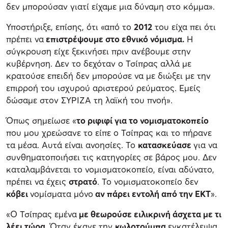
δεν μπορούσαν γιατί είχαμε μια δύναμη στο κόμμα».
Υποστήριξε, επίσης, ότι «από το
2012
του είχα πει ότι
πρέπει να
επιστρέψουμε στο εθνικό νόμισμα.
Η
σύγκρουση είχε ξεκινήσει πριν ανέβουμε στην
κυβέρνηση. Δεν το δεχόταν ο Τσίπρας αλλά με
κρατούσε επειδή δεν μπορούσε να με διώξει με την
επιρροή του ισχυρού αριστερού ρεύματος. Εμείς
δώσαμε στον ΣΥΡΙΖΑ τη λαϊκή του πνοή».
Όπως σημείωσε «
το ριφιφί για το νομισματοκοπείο
που μου χρεώσανε το είπε ο Τσίπρας και το πήρανε
τα μέσα. Αυτά είναι ανοησίες. Το
κατασκεύασε
για να
συνθηματοποιήσει τις κατηγορίες σε βάρος μου. Δεν
καταλαμβάνεται το νομισματοκοπείο, είναι αδύνατο,
πρέπει να έχεις
στρατό
. Το νομισματοκοπείο δεν
κόβει
νομίσματα μόνο
αν πάρει εντολή από την ΕΚΤ
».
«Ο Τσίπρας εμένα
με θεωρούσε ειλικρινή άσχετα με τι
λέει τώρα
. Όταν έκανε την
κωλοτούμπα
εγκατέλειψα