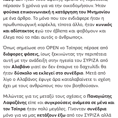
πέρασαν 5 χρόνια για να την οικοδομήσουν. Ήταν
φούσκα επικοινωνιακή η κατάργηση του Μνημονίου
με ένα άρθρο. Το μόνο που τον ενδιάφερε ήταν η
πρωθυπουργική καρέκλα, τίποτα άλλο, ήταν
κυνικός
και αδίστακτος ε
γώ τον έβλεπα και φοβόμουν και
έλεγα πού το πάει αυτός ο άνθρωπος».
Όπως σημείωσε στο ΟΡΕΝ «ο Τσίπρας πέρασε από
διάφορες φάσεις,
ίσως ξεκινώντας την περιπέτεια
αυτή με την ανάδειξη στην ηγεσία του ΣΥΡΙΖΑ από
τον
Αλαβάνο
γιατί αν δεν έπαιρνε το δαχτυλίδι θα
ήταν
δύσκολο να εκλεγεί στο συνέδριο
. Μετά από
λίγο ο Αλαβάνος έφυγε άρα καταλαβαίνετε τι σχέση
έχει με τους ανθρώπους που τον βοηθούσαν».
Μιλώντας για τις μεταξύ τους σχέσεις ο
Παναγιώτης
Λαφαζάνης
είπε «οι
συγκρούσεις ανάμεσα σε μένα και
τον Τσίπρα
ήταν πολύ μεγάλες. Γίνονταν
συνέδρια
μόνο για να μας
πετάξουν έξω
από τον ΣΥΡΙΖΑ αλλά