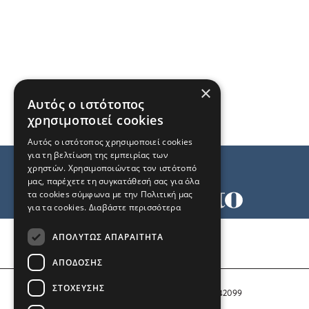
×
Αυτός ο ιστότοπος
χρησιμοποιεί cookies
Αυτός ο ιστότοπος χρησιμοποιεί cookies
για τη βελτίωση της εμπειρίας των
χρηστών. Χρησιμοποιώντας τον ιστότοπό
μας, παρέχετε τη συγκατάθεσή σας για όλα
τα cookies σύμφωνα με την Πολιτική μας
για τα cookies.
Διαβάστε περισσότερα
Όροι χρήσης
ΑΠΟΛΎΤΩΣ ΑΠΑΡΑΊΤΗΤΑ
Ταυτότητα
Επικοινωνία
ΑΠΌΔΟΣΗΣ
ΣΤΌΧΕΥΣΗΣ
Αριθμός Πιστοποίησης Μ.Η.Τ. 242099