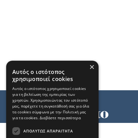
×
Αυτός ο ιστότοπος
χρησιμοποιεί cookies
Αυτός ο ιστότοπος χρησιμοποιεί cookies
για τη βελτίωση της εμπειρίας των
χρηστών. Χρησιμοποιώντας τον ιστότοπό
μας, παρέχετε τη συγκατάθεσή σας για όλα
τα cookies σύμφωνα με την Πολιτική μας
για τα cookies.
Διαβάστε περισσότερα
Όροι χρήσης
ΑΠΟΛΎΤΩΣ ΑΠΑΡΑΊΤΗΤΑ
Ταυτότητα