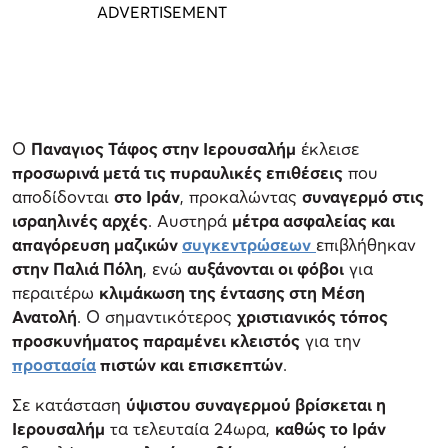
Ο
Παναγιος Τάφος στην Ιερουσαλήμ
έκλεισε
προσωρινά μετά τις πυραυλικές επιθέσεις
που
αποδίδονται
στο Ιράν
, προκαλώντας
συναγερμό στις
ισραηλινές αρχές
. Αυστηρά
μέτρα ασφαλείας και
απαγόρευση μαζικών
συγκεντρώσεων
επιβλήθηκαν
στην Παλιά Πόλη
, ενώ
αυξάνονται οι φόβοι
για
περαιτέρω
κλιμάκωση της έντασης στη Μέση
Ανατολή
. Ο σημαντικότερος
χριστιανικός τόπος
προσκυνήματος παραμένει κλειστός
για την
προστασία
πιστών και επισκεπτών
.
Σε κατάσταση
ύψιστου συναγερμού βρίσκεται η
Ιερουσαλήμ
τα τελευταία 24ωρα,
καθώς το Ιράν