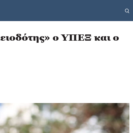
μειοδότης» ο ΥΠΕΞ και ο