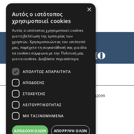
×
Αυτός ο ιστότοπος
χρησιμοποιεί cookies
Αυτός ο ιστότοπος χρησιμοποιεί cookies
για τη βελτίωση της εμπειρίας των
χρηστών. Χρησιμοποιώντας τον ιστότοπό
μας, παρέχετε τη συγκατάθεσή σας για όλα
τα cookies σύμφωνα με την Πολιτική μας
για τα cookies.
Διαβάστε περισσότερα
Όροι χρήσης
ΑΠΟΛΎΤΩΣ ΑΠΑΡΑΊΤΗΤΑ
Ταυτότητα
Επικοινωνία
ΑΠΌΔΟΣΗΣ
ΣΤΌΧΕΥΣΗΣ
Αριθμός Πιστοποίησης Μ.Η.Τ. 242099
ΛΕΙΤΟΥΡΓΙΚΌΤΗΤΑΣ
COPYRIGHT © 2026 Το Μανιφέστο
ΜΗ ΤΑΞΙΝΟΜΗΜΈΝΑ
Μέλος του
ΑΠΟΔΟΧΉ ΌΛΩΝ
ΑΠΌΡΡΙΨΗ ΌΛΩΝ