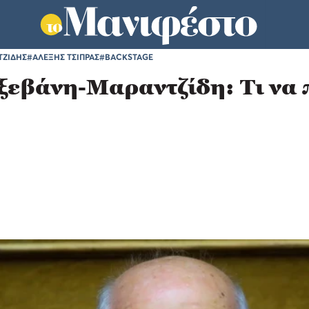
ΤΖΙΔΗΣ
#ΑΛΕΞΗΣ ΤΣΙΠΡΑΣ
#BACKSTAGE
εβάνη-Μαραντζίδη: Tι να π