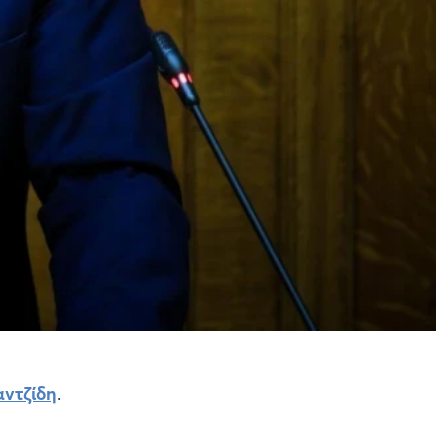
ντζίδη
.