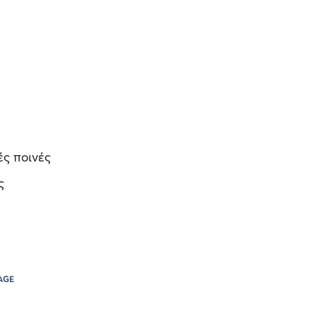
ές ποινές
ς
AGE