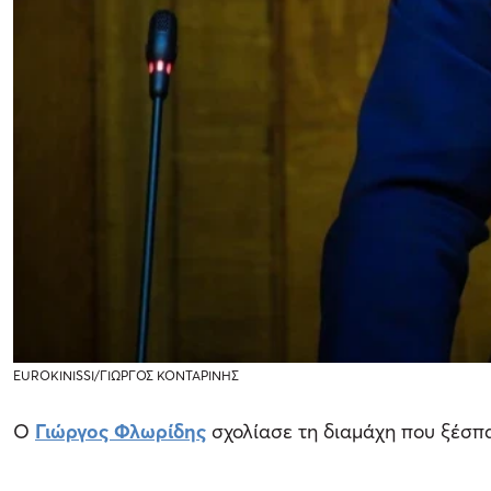
EUROKINISSI/ΓΙΩΡΓΟΣ ΚΟΝΤΑΡΙΝΗΣ
Ο
Γιώργος Φλωρίδης
σχολίασε τη διαμάχη που ξέσ