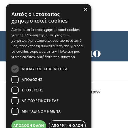
×
Αυτός ο ιστότοπος
χρησιμοποιεί cookies
Αυτός ο ιστότοπος χρησιμοποιεί cookies
για τη βελτίωση της εμπειρίας των
χρηστών. Χρησιμοποιώντας τον ιστότοπό
μας, παρέχετε τη συγκατάθεσή σας για όλα
τα cookies σύμφωνα με την Πολιτική μας
για τα cookies.
Διαβάστε περισσότερα
Όροι χρήσης
ΑΠΟΛΎΤΩΣ ΑΠΑΡΑΊΤΗΤΑ
Ταυτότητα
Επικοινωνία
ΑΠΌΔΟΣΗΣ
ΣΤΌΧΕΥΣΗΣ
Αριθμός Πιστοποίησης Μ.Η.Τ. 242099
ΛΕΙΤΟΥΡΓΙΚΌΤΗΤΑΣ
COPYRIGHT © 2026 Το Μανιφέστο
ΜΗ ΤΑΞΙΝΟΜΗΜΈΝΑ
Μέλος του
ΑΠΟΔΟΧΉ ΌΛΩΝ
ΑΠΌΡΡΙΨΗ ΌΛΩΝ