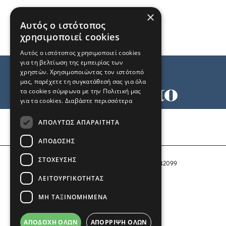
×
Αυτός ο ιστότοπος
χρησιμοποιεί cookies
Αυτός ο ιστότοπος χρησιμοποιεί cookies
για τη βελτίωση της εμπειρίας των
χρηστών. Χρησιμοποιώντας τον ιστότοπό
μας, παρέχετε τη συγκατάθεσή σας για όλα
τα cookies σύμφωνα με την Πολιτική μας
για τα cookies.
Διαβάστε περισσότερα
Όροι χρήσης
ΑΠΟΛΎΤΩΣ ΑΠΑΡΑΊΤΗΤΑ
Ταυτότητα
Επικοινωνία
ΑΠΌΔΟΣΗΣ
ΣΤΌΧΕΥΣΗΣ
Αριθμός Πιστοποίησης Μ.Η.Τ. 242099
ΛΕΙΤΟΥΡΓΙΚΌΤΗΤΑΣ
COPYRIGHT © 2026 Το Μανιφέστο
ΜΗ ΤΑΞΙΝΟΜΗΜΈΝΑ
Μέλος του
ΑΠΟΔΟΧΉ ΌΛΩΝ
ΑΠΌΡΡΙΨΗ ΌΛΩΝ