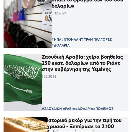
δολαρίων
5.12.2024
#ΗΠΑ
#ΝΤΟΝΑΛΝΤ ΤΡΑΜΠ
#ΑΓΟΡΕΣ
#ΔΟΛΑΡΙΑ
Σαουδική Αραβία: χείρα βοηθείας
250 εκατ. δολαρίων από το Ριάντ
στην κυβέρνηση της Υεμένης
11.2.2024
#ΣΑΟΥΔΙΚΗ ΑΡΑΒΙΑ
#ΔΟΛΑΡΙΑ
#ΠΟΛΕΜΟΣ
Iστορικό ρεκόρ για την τιμή του
χρυσού - Ξεπέρασε τα 2.100