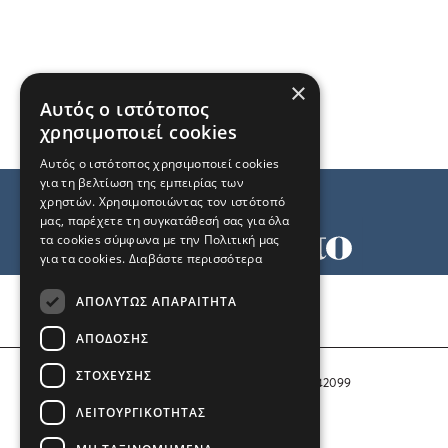
×
Αυτός ο ιστότοπος
χρησιμοποιεί cookies
Αυτός ο ιστότοπος χρησιμοποιεί cookies
για τη βελτίωση της εμπειρίας των
χρηστών. Χρησιμοποιώντας τον ιστότοπό
μας, παρέχετε τη συγκατάθεσή σας για όλα
τα cookies σύμφωνα με την Πολιτική μας
για τα cookies.
Διαβάστε περισσότερα
Όροι χρήσης
ΑΠΟΛΎΤΩΣ ΑΠΑΡΑΊΤΗΤΑ
Ταυτότητα
Επικοινωνία
ΑΠΌΔΟΣΗΣ
ΣΤΌΧΕΥΣΗΣ
Αριθμός Πιστοποίησης Μ.Η.Τ. 242099
ΛΕΙΤΟΥΡΓΙΚΌΤΗΤΑΣ
COPYRIGHT © 2026 Το Μανιφέστο