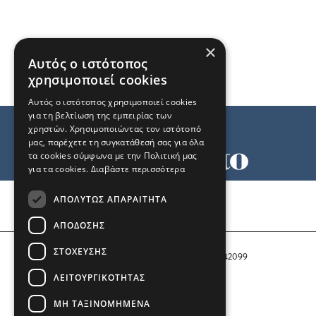
×
Αυτός ο ιστότοπος
χρησιμοποιεί cookies
Αυτός ο ιστότοπος χρησιμοποιεί cookies
για τη βελτίωση της εμπειρίας των
χρηστών. Χρησιμοποιώντας τον ιστότοπό
μας, παρέχετε τη συγκατάθεσή σας για όλα
τα cookies σύμφωνα με την Πολιτική μας
για τα cookies.
Διαβάστε περισσότερα
Όροι χρήσης
ΑΠΟΛΎΤΩΣ ΑΠΑΡΑΊΤΗΤΑ
Ταυτότητα
Επικοινωνία
ΑΠΌΔΟΣΗΣ
ΣΤΌΧΕΥΣΗΣ
Αριθμός Πιστοποίησης Μ.Η.Τ. 242099
ΛΕΙΤΟΥΡΓΙΚΌΤΗΤΑΣ
COPYRIGHT © 2026 Το Μανιφέστο
ΜΗ ΤΑΞΙΝΟΜΗΜΈΝΑ