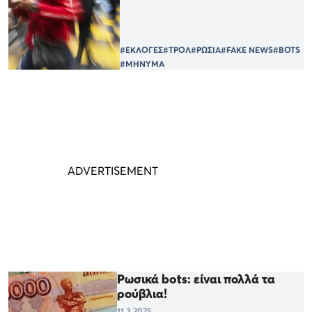
#ΕΚΛΟΓΕΣ
#ΤΡΟΛ
#ΡΩΣΙΑ
#FAKE NEWS
#BOTS
#ΜΗΝΥΜΑ
Ρωσικά bots: είναι πολλά τα
ρούβλια!
11.3.2025