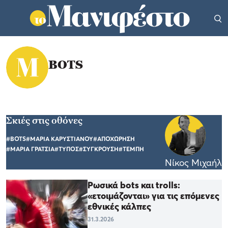
BOTS
Σκιές στις οθόνες
#BOTS
#ΜΑΡΙΑ ΚΑΡΥΣΤΙΑΝΟΥ
#ΑΠΟΧΩΡΗΣΗ
#ΜΑΡΙΑ ΓΡΑΤΣΙΑ
#ΤΥΠΟΣ
#ΣΥΓΚΡΟΥΣΗ
#ΤΕΜΠΗ
Νίκος Μιχαήλ
Ρωσικά bots και trolls:
«ετοιμάζονται» για τις επόμενες
εθνικές κάλπες
31.3.2026