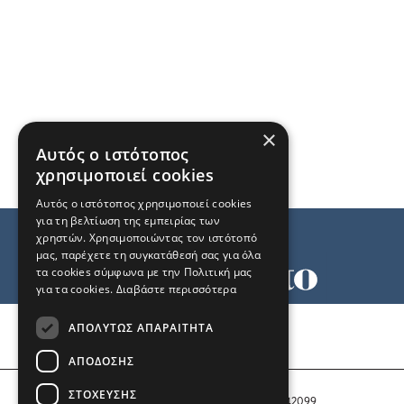
×
Αυτός ο ιστότοπος
χρησιμοποιεί cookies
Αυτός ο ιστότοπος χρησιμοποιεί cookies
για τη βελτίωση της εμπειρίας των
χρηστών. Χρησιμοποιώντας τον ιστότοπό
μας, παρέχετε τη συγκατάθεσή σας για όλα
τα cookies σύμφωνα με την Πολιτική μας
για τα cookies.
Διαβάστε περισσότερα
Όροι χρήσης
ΑΠΟΛΎΤΩΣ ΑΠΑΡΑΊΤΗΤΑ
Ταυτότητα
Επικοινωνία
ΑΠΌΔΟΣΗΣ
ΣΤΌΧΕΥΣΗΣ
Αριθμός Πιστοποίησης Μ.Η.Τ. 242099