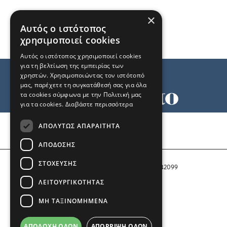
×
Αυτός ο ιστότοπος
χρησιμοποιεί cookies
Αυτός ο ιστότοπος χρησιμοποιεί cookies
για τη βελτίωση της εμπειρίας των
χρηστών. Χρησιμοποιώντας τον ιστότοπό
μας, παρέχετε τη συγκατάθεσή σας για όλα
τα cookies σύμφωνα με την Πολιτική μας
για τα cookies.
Διαβάστε περισσότερα
Όροι χρήσης
ΑΠΟΛΎΤΩΣ ΑΠΑΡΑΊΤΗΤΑ
Ταυτότητα
Επικοινωνία
ΑΠΌΔΟΣΗΣ
ΣΤΌΧΕΥΣΗΣ
Αριθμός Πιστοποίησης Μ.Η.Τ. 242099
ΛΕΙΤΟΥΡΓΙΚΌΤΗΤΑΣ
COPYRIGHT © 2026 Το Μανιφέστο
ΜΗ ΤΑΞΙΝΟΜΗΜΈΝΑ
Μέλος του
ΑΠΟΔΟΧΉ ΌΛΩΝ
ΑΠΌΡΡΙΨΗ ΌΛΩΝ