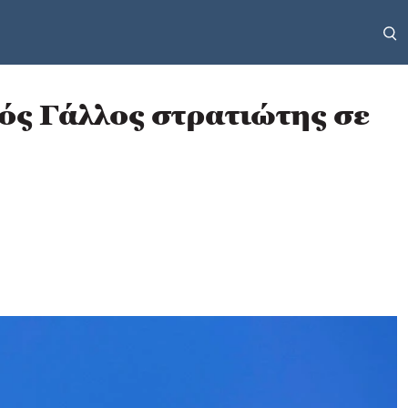
ός Γάλλος στρατιώτης σε