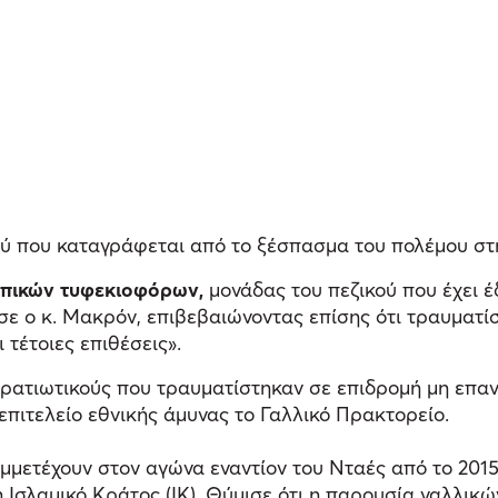
ού που καταγράφεται από το ξέσπασμα του πολέμου στ
λπικών τυφεκιοφόρων,
μονάδας του πεζικού που έχει έ
ισε ο κ. Μακρόν, επιβεβαιώνοντας επίσης ότι τραυματ
 τέτοιες επιθέσεις».
 στρατιωτικούς που τραυματίστηκαν σε επιδρομή μη επ
επιτελείο εθνικής άμυνας το Γαλλικό Πρακτορείο.
μμετέχουν στον αγώνα εναντίον του Νταές από το 2015
 Ισλαμικό Κράτος (ΙΚ). Θύμισε ότι η παρουσία γαλλι