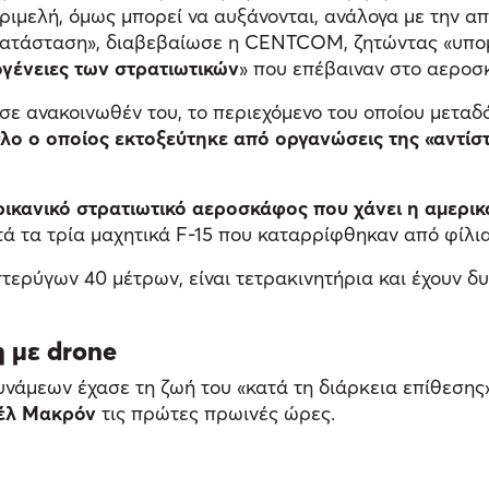
τριμελή, όμως μπορεί να αυξάνονται, ανάλογα με την 
η κατάσταση», διαβεβαίωσε η CENTCOM, ζητώντας «υπο
ογένειες των στρατιωτικών
» που επέβαιναν στο αεροσ
σε ανακοινωθέν του, το περιεχόμενο του οποίου μεταδ
ο ο οποίος εκτοξεύτηκε από οργανώσεις της «αντίσ
ερικανικό στρατιωτικό αεροσκάφος που χάνει η αμερι
τά τα τρία μαχητικά F-15 που καταρρίφθηκαν από φίλι
 πτερύγων 40 μέτρων, είναι τετρακινητήρια και έχουν
 με drone
νάμεων έχασε τη ζωή του «κατά τη διάρκεια επίθεσης»
έλ Μακρόν
τις πρώτες πρωινές ώρες.