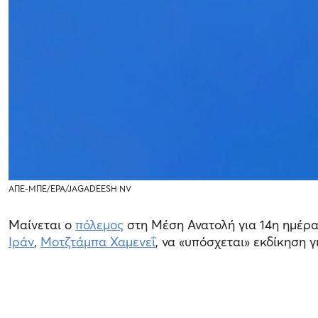
ΑΠΕ-ΜΠΕ/EPA/JAGADEESH NV
Μαίνεται ο
πόλεμος
στη Μέση Ανατολή για 14η ημέρα
Ιράν
,
Μοτζτάμπα Χαμενεΐ
, να «υπόσχεται» εκδίκηση γ