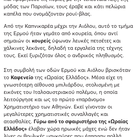
μόδας των Παρισίων, τους έραβε και κάτι πελώρια
καπέλα που ονομάζονταν ρουί-βλας.
Από την Καπνικαρέα μέχρι την Αιόλου, αυτό το τμήμα
της Ερμού ήταν γεμάτο από κουρεία, όπου αντί
σημαιών οι
κουρείς
ύψωναν λευκές πετσέτες και
χάλκινες λεκάνες, δηλαδή τα εργαλεία της τέχνης
τους. Εκεί ξυριζόταν όλος ο ανδρικός πληθυσμός.
Στη συμβολή των οδών Ερμού και Αιόλου βρισκόταν
το
Καφενείο
της «Ωραίας Ελλάδος». Μέσα είχε τη
γνωστότερη αίθουσα μπιλιάρδου, στολισμένη με
εικόνες του Ιταλοαυστριακού πολέμου, η οποία
λειτούργησε και ως το πρώτο «παράνομο»
Χρηματιστήριο των Αθηνών. Εκεί γίνονταν οι
μεγαλύτερες χρηματιστικές συναλλαγές και
ατασθαλίες.
Γύρω από το σφαιριστήριο της «Ωραίας
Ελλάδος»
έλαβαν χώρα ηρωικές μάχες ενώ δεν ήταν
λίγες οι θρυλικές μαγκούρες που έσπασαν πολλά