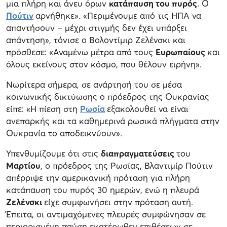
μια πλήρη και άνευ όρων
κατάπαυση του πυρός
. Ο
Πούτιν
αρνήθηκε». «Περιμένουμε από τις ΗΠΑ να
απαντήσουν – μέχρι στιγμής δεν έχει υπάρξει
απάντηση», τόνισε ο Βολοντίμιρ Ζελένσκι και
πρόσθεσε: «Αναμένω μέτρα από τους
Ευρωπαίους
και
όλους εκείνους στον κόσμο, που θέλουν ειρήνη».
Νωρίτερα σήμερα, σε ανάρτησή του σε μέσα
κοινωνικής δικτύωσης ο πρόεδρος της Ουκρανίας
είπε: «Η πίεση στη
Ρωσία
εξακολουθεί να είναι
ανεπαρκής και τα καθημερινά ρωσικά πλήγματα στην
Ουκρανία το αποδεικνύουν».
Υπενθυμίζουμε ότι στις
διαπραγματεύσεις
του
Μαρτίου
, ο πρόεδρος της Ρωσίας, Βλαντιμίρ Πούτιν
απέρριψε την αμερικανική πρόταση για πλήρη
κατάπαυση του πυρός 30 ημερών, ενώ η πλευρά
Ζελένσκι
είχε συμφωνήσει στην πρόταση αυτή.
Έπειτα, οι αντιμαχόμενες πλευρές συμφώνησαν σε
περιορισμένη παύση εκατέρωθεν επιθέσεων σε