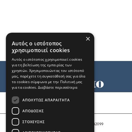
×
Αυτός ο ιστότοπος
χρησιμοποιεί cookies
Αυτός ο ιστότοπος χρησιμοποιεί cookies
για τη βελτίωση της εμπειρίας των
χρηστών. Χρησιμοποιώντας τον ιστότοπό
μας, παρέχετε τη συγκατάθεσή σας για όλα
τα cookies σύμφωνα με την Πολιτική μας
για τα cookies.
Διαβάστε περισσότερα
Όροι χρήσης
ΑΠΟΛΎΤΩΣ ΑΠΑΡΑΊΤΗΤΑ
Ταυτότητα
Επικοινωνία
ΑΠΌΔΟΣΗΣ
ΣΤΌΧΕΥΣΗΣ
Αριθμός Πιστοποίησης Μ.Η.Τ. 242099