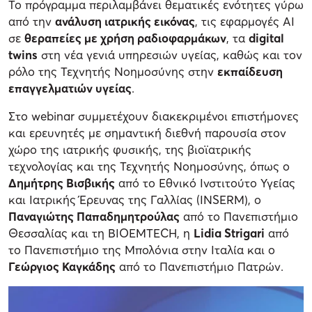
Το πρόγραμμα περιλαμβάνει θεματικές ενότητες γύρω
από την
ανάλυση ιατρικής εικόνας
, τις εφαρμογές AI
σε
θεραπείες με χρήση ραδιοφαρμάκων
, τα
digital
twins
στη νέα γενιά υπηρεσιών υγείας, καθώς και τον
ρόλο της Τεχνητής Νοημοσύνης στην
εκπαίδευση
επαγγελματιών υγείας
.
Στο webinar συμμετέχουν διακεκριμένοι επιστήμονες
και ερευνητές με σημαντική διεθνή παρουσία στον
χώρο της ιατρικής φυσικής, της βιοϊατρικής
τεχνολογίας και της Τεχνητής Νοημοσύνης, όπως ο
Δημήτρης Βισβικής
από το Εθνικό Ινστιτούτο Υγείας
και Ιατρικής Έρευνας της Γαλλίας (INSERM), ο
Παναγιώτης Παπαδημητρούλας
από το Πανεπιστήμιο
Θεσσαλίας και τη BIOEMTECH, η
Lidia Strigari
από
το Πανεπιστήμιο της Μπολόνια στην Ιταλία και ο
Γεώργιος Καγκάδης
από το Πανεπιστήμιο Πατρών.