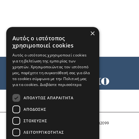
×
Αυτός ο ιστότοπος
χρησιμοποιεί cookies
Αυτός ο ιστότοπος χρησιμοποιεί cookies
για τη βελτίωση της εμπειρίας των
χρηστών. Χρησιμοποιώντας τον ιστότοπό
μας, παρέχετε τη συγκατάθεσή σας για όλα
τα cookies σύμφωνα με την Πολιτική μας
για τα cookies.
Διαβάστε περισσότερα
Όροι χρήσης
ΑΠΟΛΎΤΩΣ ΑΠΑΡΑΊΤΗΤΑ
Ταυτότητα
Επικοινωνία
ΑΠΌΔΟΣΗΣ
ΣΤΌΧΕΥΣΗΣ
Αριθμός Πιστοποίησης Μ.Η.Τ. 242099
ΛΕΙΤΟΥΡΓΙΚΌΤΗΤΑΣ