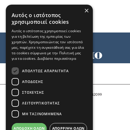
×
Αυτός ο ιστότοπος
χρησιμοποιεί cookies
Αυτός ο ιστότοπος χρησιμοποιεί cookies
για τη βελτίωση της εμπειρίας των
χρηστών. Χρησιμοποιώντας τον ιστότοπό
μας, παρέχετε τη συγκατάθεσή σας για όλα
τα cookies σύμφωνα με την Πολιτική μας
για τα cookies.
Διαβάστε περισσότερα
Όροι χρήσης
ΑΠΟΛΎΤΩΣ ΑΠΑΡΑΊΤΗΤΑ
Ταυτότητα
Επικοινωνία
ΑΠΌΔΟΣΗΣ
ΣΤΌΧΕΥΣΗΣ
Αριθμός Πιστοποίησης Μ.Η.Τ. 242099
ΛΕΙΤΟΥΡΓΙΚΌΤΗΤΑΣ
COPYRIGHT © 2026 Το Μανιφέστο
ΜΗ ΤΑΞΙΝΟΜΗΜΈΝΑ
Μέλος του
ΑΠΟΔΟΧΉ ΌΛΩΝ
ΑΠΌΡΡΙΨΗ ΌΛΩΝ