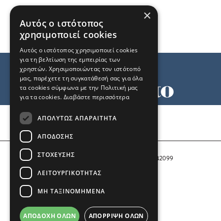
×
Αυτός ο ιστότοπος
χρησιμοποιεί cookies
Αυτός ο ιστότοπος χρησιμοποιεί cookies
για τη βελτίωση της εμπειρίας των
χρηστών. Χρησιμοποιώντας τον ιστότοπό
μας, παρέχετε τη συγκατάθεσή σας για όλα
τα cookies σύμφωνα με την Πολιτική μας
για τα cookies.
Διαβάστε περισσότερα
Όροι χρήσης
ΑΠΟΛΎΤΩΣ ΑΠΑΡΑΊΤΗΤΑ
Ταυτότητα
Επικοινωνία
ΑΠΌΔΟΣΗΣ
ΣΤΌΧΕΥΣΗΣ
Αριθμός Πιστοποίησης Μ.Η.Τ. 242099
ΛΕΙΤΟΥΡΓΙΚΌΤΗΤΑΣ
COPYRIGHT © 2026 Το Μανιφέστο
ΜΗ ΤΑΞΙΝΟΜΗΜΈΝΑ
Μέλος του
ΑΠΟΔΟΧΉ ΌΛΩΝ
ΑΠΌΡΡΙΨΗ ΌΛΩΝ